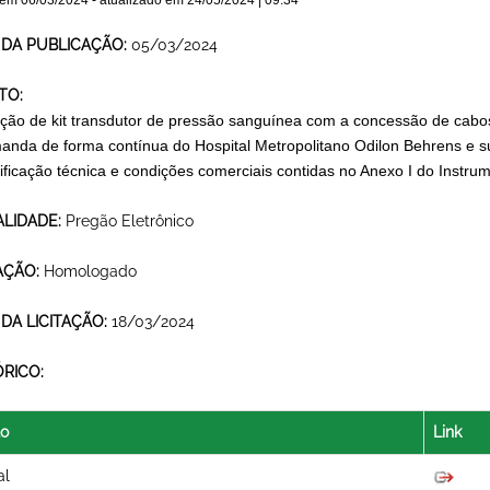
 em
06/03/2024
- atualizado em
24/05/2024 | 09:34
 DA PUBLICAÇÃO:
05/03/2024
TO:
ição de kit transdutor de pressão sanguínea com a concessão de cab
anda de forma contínua do Hospital Metropolitano Odilon Behrens e 
ificação técnica e condições comerciais contidas no Anexo I do Instru
LIDADE:
Pregão Eletrônico
AÇÃO:
Homologado
 DA LICITAÇÃO:
18/03/2024
ÓRICO:
lo
Link
al