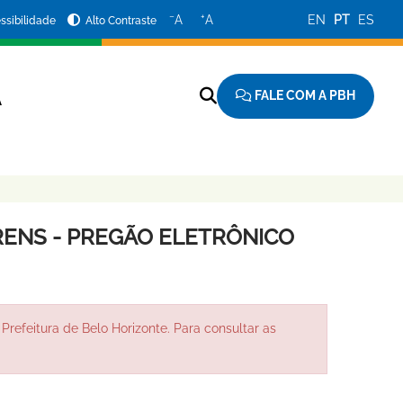
−
+
A
A
EN
PT
ES
ssibilidade
Alto Contraste
FALE COM A PBH
A
ENS - PREGÃO ELETRÔNICO
Prefeitura de Belo Horizonte. Para consultar as