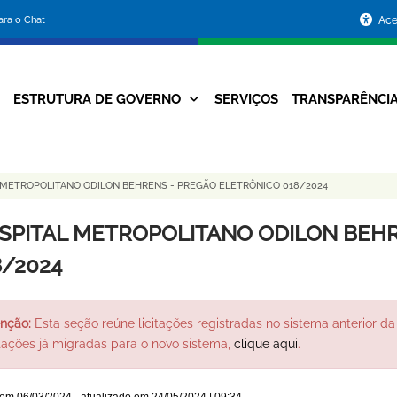
Portal
para o Chat
Ace
da
Prefeitura
ESTRUTURA DE GOVERNO
SERVIÇOS
TRANSPARÊNCI
Navegação
de
Principal
Belo
 METROPOLITANO ODILON BEHRENS - PREGÃO ELETRÔNICO 018/2024
Horizonte
SPITAL METROPOLITANO ODILON BEHR
8/2024
nção:
Esta seção reúne licitações registradas no sistema anterior da 
itações já migradas para o novo sistema,
clique aqui
.