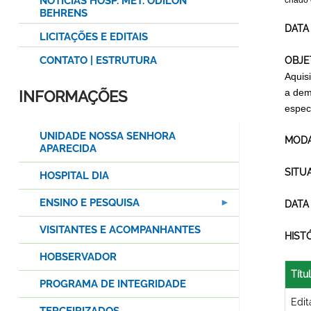
NOTÍCIAS HOSP. MET. ODILON
criado
BEHRENS
DATA
LICITAÇÕES E EDITAIS
CONTATO | ESTRUTURA
OBJE
Aquis
a dem
INFORMAÇÕES
espec
UNIDADE NOSSA SENHORA
MODA
APARECIDA
SITU
HOSPITAL DIA
ENSINO E PESQUISA
DATA
VISITANTES E ACOMPANHANTES
HIST
HOBSERVADOR
Títu
PROGRAMA DE INTEGRIDADE
Edit