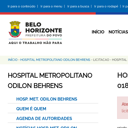
Pular
Ir para o conteúdo |
Ir para o menu |
Ir para a busca |
Ir para o rodapé |
Ir 
para
o
conteúdo
principal
INÍCIO
NOTÍCIAS
INÍCIO
-
HOSPITAL METROPOLITANO ODILON BEHRENS
-
LICITACAO
-
HOSPITAL
Trilha
de
HO
HOSPITAL METROPOLITANO
navegação
01
ODILON BEHRENS
HOSP. MET. ODILON BEHRENS
Ate
QUEM É QUEM
lic
AGENDA DE AUTORIDADES