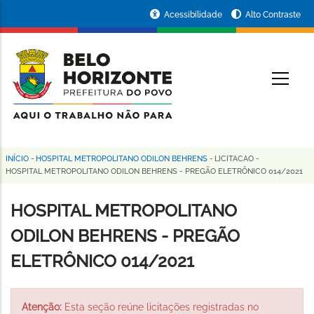
Pular
Portal
Acessibilidade
Alto Contraste
para
da
o
conteúdo
Prefeitura
O
principal
de
Belo
Horizonte
INÍCIO
-
HOSPITAL METROPOLITANO ODILON BEHRENS
-
LICITACAO
-
Trilha
HOSPITAL METROPOLITANO ODILON BEHRENS - PREGÃO ELETRÔNICO 014/2021
de
HOSPITAL METROPOLITANO
navegação
ODILON BEHRENS - PREGÃO
ELETRÔNICO 014/2021
Atenção:
Esta seção reúne licitações registradas no