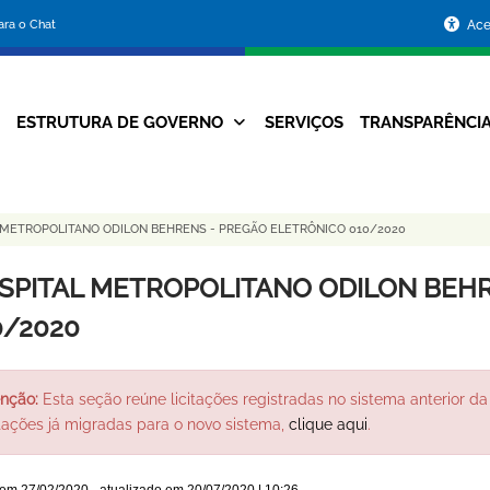
Portal
para o Chat
Ace
da
Prefeitura
ESTRUTURA DE GOVERNO
SERVIÇOS
TRANSPARÊNCI
Navegação
de
Principal
Belo
 METROPOLITANO ODILON BEHRENS - PREGÃO ELETRÔNICO 010/2020
Horizonte
SPITAL METROPOLITANO ODILON BEHR
0/2020
nção:
Esta seção reúne licitações registradas no sistema anterior da 
itações já migradas para o novo sistema,
clique aqui
.