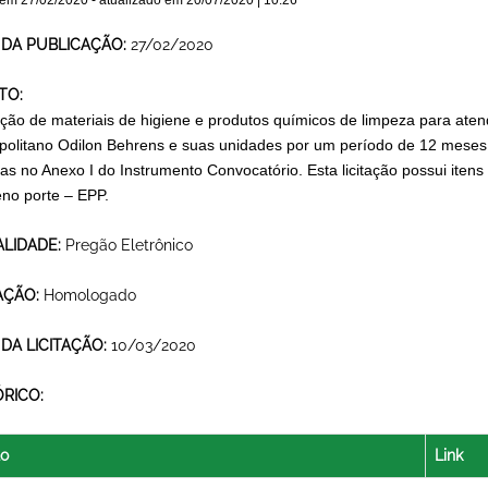
 em
27/02/2020
- atualizado em
20/07/2020 | 10:26
 DA PUBLICAÇÃO:
27/02/2020
TO:
ição de materiais de higiene e produtos químicos de limpeza para ate
politano Odilon Behrens e suas unidades por um período de 12 meses,
das no Anexo I do Instrumento Convocatório. Esta licitação possui it
no porte – EPP.
LIDADE:
Pregão Eletrônico
AÇÃO:
Homologado
 DA LICITAÇÃO:
10/03/2020
ÓRICO:
lo
Link