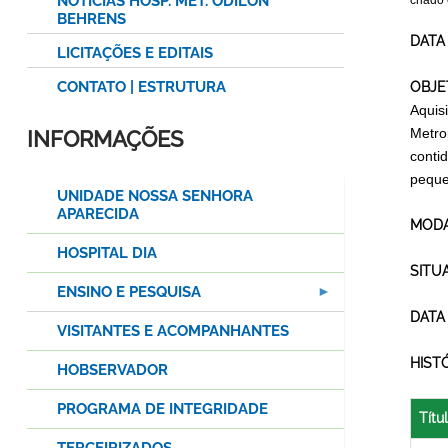
NOTÍCIAS HOSP. MET. ODILON
criado
BEHRENS
DATA
LICITAÇÕES E EDITAIS
CONTATO | ESTRUTURA
OBJE
Aquis
Metro
INFORMAÇÕES
conti
peque
UNIDADE NOSSA SENHORA
APARECIDA
MODA
HOSPITAL DIA
SITU
ENSINO E PESQUISA
DATA
VISITANTES E ACOMPANHANTES
HIST
HOBSERVADOR
PROGRAMA DE INTEGRIDADE
Títu