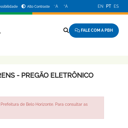
−
+
A
A
EN
PT
ES
ssibilidade
Alto Contraste
FALE COM A PBH
A
ENS - PREGÃO ELETRÔNICO
Prefeitura de Belo Horizonte. Para consultar as