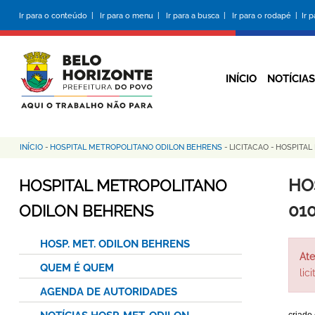
Pular
Ir para o conteúdo |
Ir para o menu |
Ir para a busca |
Ir para o rodapé |
Ir 
para
o
conteúdo
principal
INÍCIO
NOTÍCIAS
INÍCIO
-
HOSPITAL METROPOLITANO ODILON BEHRENS
-
LICITACAO
-
HOSPITAL
Trilha
de
HO
HOSPITAL METROPOLITANO
navegação
01
ODILON BEHRENS
HOSP. MET. ODILON BEHRENS
Ate
QUEM É QUEM
lic
AGENDA DE AUTORIDADES