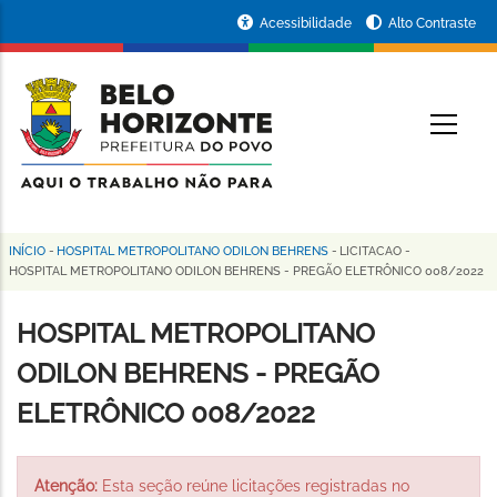
Pular
Portal
Acessibilidade
Alto Contraste
para
da
o
conteúdo
Prefeitura
O
principal
de
Belo
Horizonte
INÍCIO
-
HOSPITAL METROPOLITANO ODILON BEHRENS
-
LICITACAO
-
Trilha
HOSPITAL METROPOLITANO ODILON BEHRENS - PREGÃO ELETRÔNICO 008/2022
de
HOSPITAL METROPOLITANO
navegação
ODILON BEHRENS - PREGÃO
ELETRÔNICO 008/2022
Atenção:
Esta seção reúne licitações registradas no