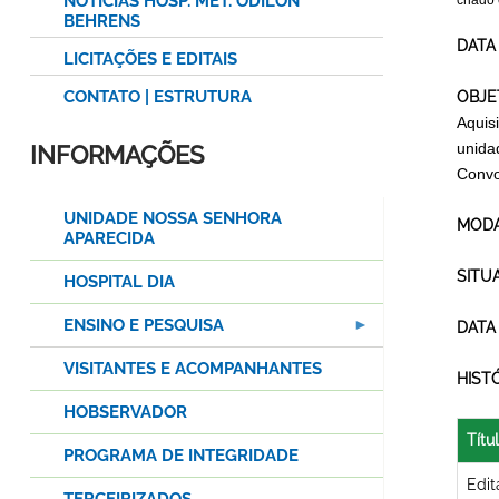
NOTÍCIAS HOSP. MET. ODILON
criado
BEHRENS
DATA
LICITAÇÕES E EDITAIS
CONTATO | ESTRUTURA
OBJE
Aquis
unida
INFORMAÇÕES
Convo
UNIDADE NOSSA SENHORA
MODA
APARECIDA
SITU
HOSPITAL DIA
ENSINO E PESQUISA
DATA
VISITANTES E ACOMPANHANTES
HIST
HOBSERVADOR
Títu
PROGRAMA DE INTEGRIDADE
Edit