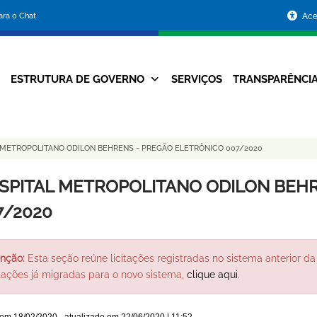
Portal
para o Chat
Ace
da
Prefeitura
ESTRUTURA DE GOVERNO
SERVIÇOS
TRANSPARÊNCI
Navegação
de
Principal
Belo
 METROPOLITANO ODILON BEHRENS - PREGÃO ELETRÔNICO 007/2020
Horizonte
SPITAL METROPOLITANO ODILON BEHR
7/2020
nção:
Esta seção reúne licitações registradas no sistema anterior da 
itações já migradas para o novo sistema,
clique aqui
.