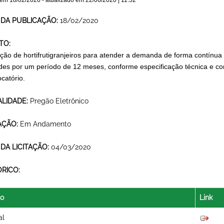
 em
18/02/2020
- atualizado em
22/06/2020 | 11:52
 DA PUBLICAÇÃO:
18/02/2020
TO:
ição de hortifrutigranjeiros para atender a demanda de forma contínua
des por um período de 12 meses, conforme especificação técnica e co
catório.
LIDADE:
Pregão Eletrônico
AÇÃO:
Em Andamento
 DA LICITAÇÃO:
04/03/2020
ÓRICO:
lo
Link
al