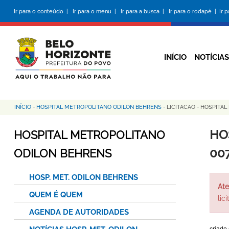
Pular
Ir para o conteúdo |
Ir para o menu |
Ir para a busca |
Ir para o rodapé |
Ir 
para
o
conteúdo
principal
INÍCIO
NOTÍCIAS
INÍCIO
-
HOSPITAL METROPOLITANO ODILON BEHRENS
-
LICITACAO
-
HOSPITAL
Trilha
de
HO
HOSPITAL METROPOLITANO
navegação
00
ODILON BEHRENS
HOSP. MET. ODILON BEHRENS
Ate
QUEM É QUEM
lic
AGENDA DE AUTORIDADES