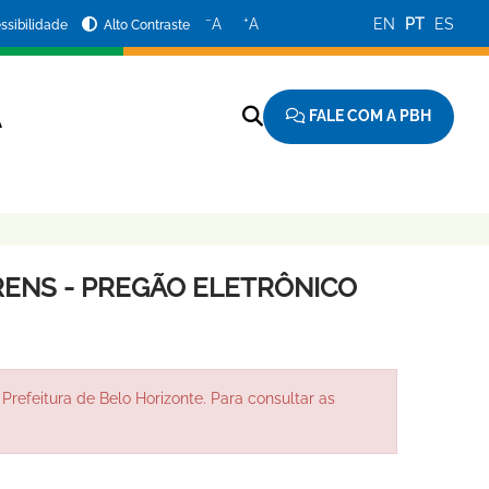
−
+
A
A
EN
PT
ES
ssibilidade
Alto Contraste
FALE COM A PBH
A
ENS - PREGÃO ELETRÔNICO
Prefeitura de Belo Horizonte. Para consultar as