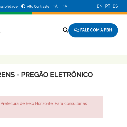
−
+
A
A
EN
PT
ES
ssibilidade
Alto Contraste
FALE COM A PBH
A
ENS - PREGÃO ELETRÔNICO
Prefeitura de Belo Horizonte. Para consultar as