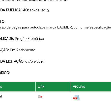
 em
20/02/2019
- atualizado em
20/02/2019 | 08:38
 DA PUBLICAÇÃO:
20/02/2019
TO:
ição de peças para autoclave marca BAUMER, conforme especificação t
LIDADE:
Pregão Eletrônico
AÇÃO:
Em Andamento
 DA LICITAÇÃO:
07/03/2019
ÓRICO:
lo
Link
Arquivo
al