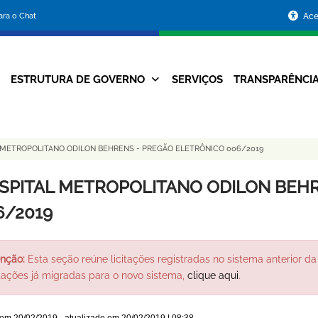
Portal
para o Chat
Ace
da
Prefeitura
ESTRUTURA DE GOVERNO
SERVIÇOS
TRANSPARÊNCI
Navegação
de
Principal
Belo
 METROPOLITANO ODILON BEHRENS - PREGÃO ELETRÔNICO 006/2019
Horizonte
SPITAL METROPOLITANO ODILON BEHR
6/2019
nção:
Esta seção reúne licitações registradas no sistema anterior da 
itações já migradas para o novo sistema,
clique aqui
.