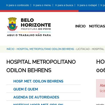
Pular
Ir para o conteúdo |
Ir para o menu |
Ir para a busca |
Ir para o rodapé |
Ir 
para
o
conteúdo
principal
INÍCIO
NOTÍCIAS
INÍCIO
-
HOSPITAL METROPOLITANO ODILON BEHRENS
-
LICITACAO
-
HOSPITAL
Trilha
de
HO
HOSPITAL METROPOLITANO
navegação
00
ODILON BEHRENS
HOSP. MET. ODILON BEHRENS
Ate
QUEM É QUEM
lic
AGENDA DE AUTORIDADES