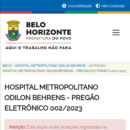
Pular
Portal
Acessibilidade
Alto Contraste
para
da
o
conteúdo
Prefeitura
O
principal
de
Belo
Horizonte
INÍCIO
-
HOSPITAL METROPOLITANO ODILON BEHRENS
-
LICITACAO
-
Trilha
HOSPITAL METROPOLITANO ODILON BEHRENS - PREGÃO ELETRÔNICO 002/2023
de
HOSPITAL METROPOLITANO
navegação
ODILON BEHRENS - PREGÃO
ELETRÔNICO 002/2023
Atenção:
Esta seção reúne licitações registradas no