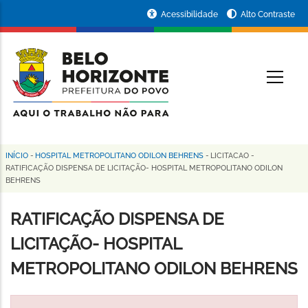
Pular
Portal
Acessibilidade
Alto Contraste
para
da
o
conteúdo
Prefeitura
O
principal
de
Belo
Horizonte
INÍCIO
-
HOSPITAL METROPOLITANO ODILON BEHRENS
-
LICITACAO
-
Trilha
RATIFICAÇÃO DISPENSA DE LICITAÇÃO- HOSPITAL METROPOLITANO ODILON
BEHRENS
de
navegação
RATIFICAÇÃO DISPENSA DE
LICITAÇÃO- HOSPITAL
METROPOLITANO ODILON BEHRENS