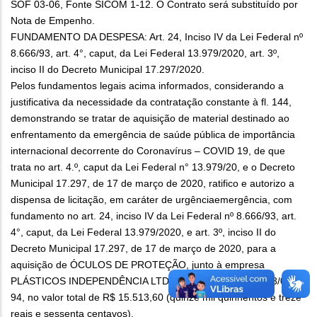
SOF 03-06, Fonte SICOM 1-12. O Contrato será substituído por
Nota de Empenho.
FUNDAMENTO DA DESPESA: Art. 24, Inciso IV da Lei Federal nº
8.666/93, art. 4°, caput, da Lei Federal 13.979/2020, art. 3º,
inciso II do Decreto Municipal 17.297/2020.
Pelos fundamentos legais acima informados, considerando a
justificativa da necessidade da contratação constante à fl. 144,
demonstrando se tratar de aquisição de material destinado ao
enfrentamento da emergência de saúde pública de importância
internacional decorrente do Coronavírus – COVID 19, de que
trata no art. 4.º, caput da Lei Federal n° 13.979/20, e o Decreto
Municipal 17.297, de 17 de março de 2020, ratifico e autorizo a
dispensa de licitação, em caráter de urgênciaemergência, com
fundamento no art. 24, inciso IV da Lei Federal nº 8.666/93, art.
4°, caput, da Lei Federal 13.979/2020, e art. 3º, inciso II do
Decreto Municipal 17.297, de 17 de março de 2020, para a
aquisição de ÓCULOS DE PROTEÇÃO, junto à empresa
PLÁSTICOS INDEPENDÊNCIA LTDA., CNPJ n.º 11.071.683/0001-
94, no valor total de R$ 15.513,60 (quinze mil quinhentos e treze
reais e sessenta centavos).