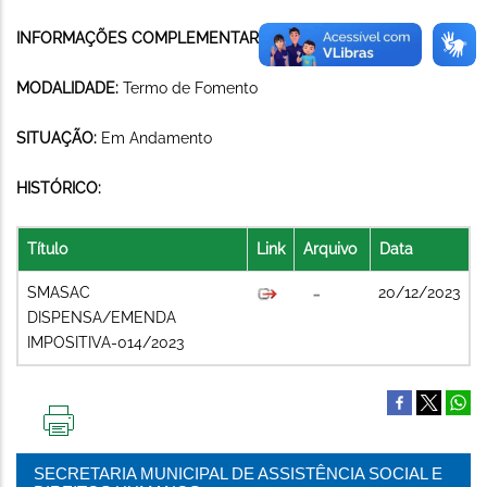
INFORMAÇÕES COMPLEMENTARES:
MODALIDADE:
Termo de Fomento
SITUAÇÃO:
Em Andamento
HISTÓRICO:
Título
Link
Arquivo
Data
SMASAC
20/12/2023
DISPENSA/EMENDA
IMPOSITIVA-014/2023
IMPRIMIR
ESTA
SECRETARIA MUNICIPAL DE ASSISTÊNCIA SOCIAL E
PÁGINA