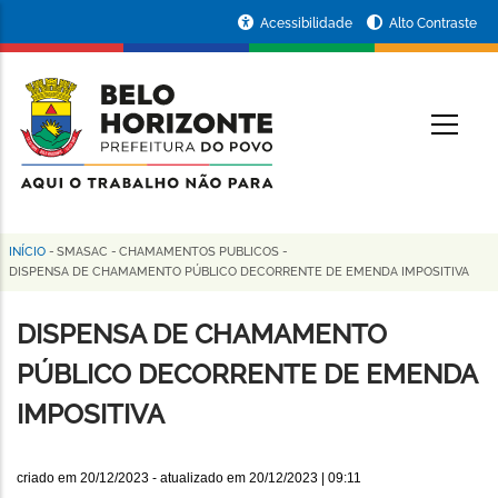
Pular
Portal
Acessibilidade
Alto Contraste
para
da
o
conteúdo
Prefeitura
O
principal
de
Belo
Horizonte
INÍCIO
-
SMASAC
-
CHAMAMENTOS PUBLICOS
-
Trilha
DISPENSA DE CHAMAMENTO PÚBLICO DECORRENTE DE EMENDA IMPOSITIVA
de
DISPENSA DE CHAMAMENTO
navegação
PÚBLICO DECORRENTE DE EMENDA
IMPOSITIVA
criado em
20/12/2023
- atualizado em
20/12/2023 | 09:11