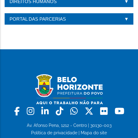
DIREITOS HUMANOS
PORTAL DAS PARCERIAS
Facebook
Instagram
Linkedin
Tiktok
Whatsapp
X
Flickr
Yo
Av. Afonso Pena, 1212 - Centro | 30130-003
Política de privacidade
|
Mapa do site