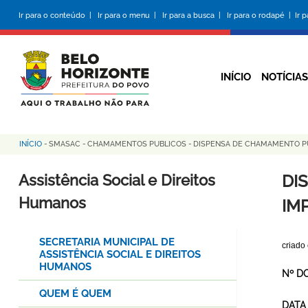
Pular
Ir para o conteúdo |
Ir para o menu |
Ir para a busca |
Ir para o rodapé |
Ir 
para
o
conteúdo
principal
INÍCIO
NOTÍCIAS
INÍCIO
-
SMASAC
-
CHAMAMENTOS PUBLICOS
-
DISPENSA DE CHAMAMENTO PÚ
Trilha
de
Assistência Social e Direitos
DI
navegação
Humanos
IMP
SECRETARIA MUNICIPAL DE
criado
ASSISTÊNCIA SOCIAL E DIREITOS
HUMANOS
Nº D
QUEM É QUEM
DATA