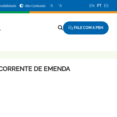
−
+
A
A
EN
PT
ES
ssibilidade
Alto Contraste
FALE COM A PBH
A
ECORRENTE DE EMENDA