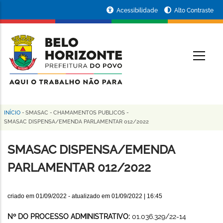
Pular
Portal
Acessibilidade
Alto Contraste
para
da
o
conteúdo
Prefeitura
O
principal
de
Belo
Horizonte
INÍCIO
-
SMASAC
-
CHAMAMENTOS PUBLICOS
-
Trilha
SMASAC DISPENSA/EMENDA PARLAMENTAR 012/2022
de
SMASAC DISPENSA/EMENDA
navegação
PARLAMENTAR 012/2022
criado em
01/09/2022
- atualizado em
01/09/2022 | 16:45
Nº DO PROCESSO ADMINISTRATIVO:
01.036.329/22-14