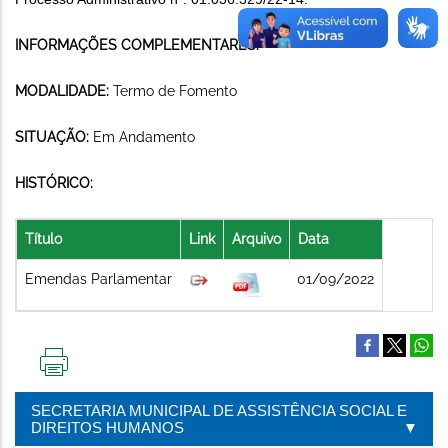
INFORMAÇÕES COMPLEMENTARES:
MODALIDADE:
Termo de Fomento
SITUAÇÃO:
Em Andamento
HISTÓRICO:
Título
Link
Arquivo
Data
Emendas Parlamentar
01/09/2022
IMPRIMIR
ESTA
SECRETARIA MUNICIPAL DE ASSISTÊNCIA SOCIAL E
PÁGINA
DIREITOS HUMANOS