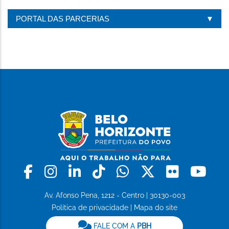
PORTAL DAS PARCERIAS
Facebook
Instagram
Linkedin
Tiktok
Whatsapp
X
Flickr
Yo
Av. Afonso Pena, 1212 - Centro | 30130-003
Política de privacidade
|
Mapa do site
FALE COM A
PBH