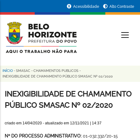
Pular
Portal
Acessibilidade
Alto Contraste
para
da
o
conteúdo
Prefeitura
O
principal
de
Belo
Horizonte
INÍCIO
-
SMASAC
-
CHAMAMENTOS PUBLICOS
-
Trilha
INEXIGIBILIDADE DE CHAMAMENTO PÚBLICO SMASAC Nº 02/2020
de
INEXIGIBILIDADE DE CHAMAMENTO
navegação
PÚBLICO SMASAC Nº 02/2020
criado em
14/04/2020
- atualizado em
12/11/2021 | 14:37
Nº DO PROCESSO ADMINISTRATIVO:
01-032.332/20-15