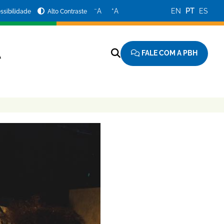
−
+
A
A
EN
PT
ES
ssibilidade
Alto Contraste
FALE COM A PBH
A