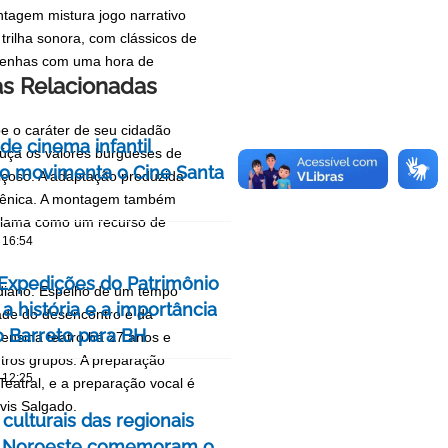
tagem mistura jogo narrativo
rilha sonora, com clássicos de
e senhas com uma hora de
as Relacionadas
e o caráter de seu cidadão
 de cinema infantil
iúça os valores burgueses de
iro movimenta o Cine Santa
çoso. A adaptação produzida
o cênica. A montagem também
a lama como um recurso de
 16:54
 Expedições do Patrimônio
tidiano. Espelho de um tempo
a história e a importância
ade do desencontro e da
o Barreto para BH
ensina teatro há 27 anos e
tros grupos. A preparação
 12:25
Teatral, e a preparação vocal é
vis Salgado.
culturais das regionais
e Noroeste comemoram o