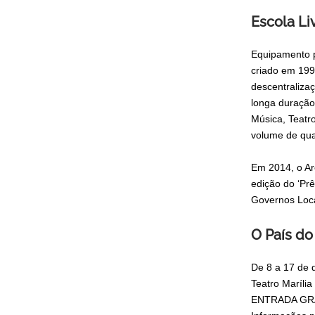
Escola Li
Equipamento p
criado em 1998
descentralizaç
longa duração,
Música, Teatro
volume de qua
Em 2014, o Ar
edição do ‘Pr
Governos Loca
O País do
De 8 a 17 de 
Teatro Marília
ENTRADA GR