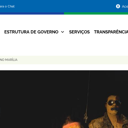
Portal
para o Chat
Ace
da
Prefeitura
ESTRUTURA DE GOVERNO
SERVIÇOS
TRANSPARÊNCI
Navegação
de
Principal
Belo
NO MARÍLIA
Horizonte