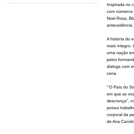
Inspirada no 
com números d
Noel Rosa, Bl
antecedência.
A história do
mais íntegro.
uma nação em
pelos formand
dialoga com e
cena.
“‘O País do S
em que as voz
descrença”, c
possui trabal
corporal da pe
de Ana Caroli