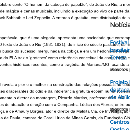
célebre conto “O homem da cabeça de papelão”, de João do Rio, a mon
e mágica e cenas musicais, incluindo a execução ao vivo de parte da t
ack Sabbath e Led Zeppelin. A entrada é gratuita, com distribuição d
Notíci
 espetáculo, que é uma alegoria, apresenta uma sociedade que corromp
Festival
 O texto de João do Rio (1881-1921), do início do século passado, esm
brasile
 busca do sucesso, mergulhada na cobiça e em um hedonismo pregui
Tereza
o da ELA traz o ‘grotesco’ como referência conceitual da composiçã
ventos históricos recentes, como a tragédia de Mariana/MG, usando 
05/08/2026 |
Projeto
ol revela o pior e o melhor na construção das relações pessoais no co
destaca 
es dilacerantes do ódio e da intolerância gratuita ecoam numa socied
do Abíli
omenta o diretor da montagem, Ricardo Martins, professor da ELA que 
hos de atuação e direção com a Companhia Lúdica dos Atores, entre ou
05/08/2026 |
ça é de Amaury Borges, ator e diretor da Maldita Cia. de Investigação 
na de Paula, cantora do Coral Lírico de Minas Gerais, da Fundação Cló
Centros 
Oeste 