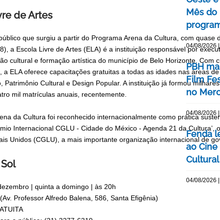
Mês do 
vre de Artes
program
úblico que surgiu a partir do Programa Arena da Cultura, com quase 
04/08/2026 |
), a Escola Livre de Artes (ELA) é a instituição responsável por execut
ão cultural e formação artística do município de Belo Horizonte. Com c
PBH mar
 a ELA oferece capacitações gratuitas a todas as idades nas áreas de 
Film Fe
, Patrimônio Cultural e Design Popular. A instituição já formou milhar
no Merc
tro mil matrículas anuais, recentemente.
04/08/2026 |
ena da Cultura foi reconhecido internacionalmente como prática susten
êmio Internacional CGLU - Cidade do México - Agenda 21 da Cultura’,
Fenda l
is Unidos (CGLU), a mais importante organização internacional de go
ao Cine
Cultural
 Sol
04/08/2026 |
dezembro | quinta a domingo | às 20h
 (Av. Professor Alfredo Balena, 586, Santa Efigênia)
ATUITA