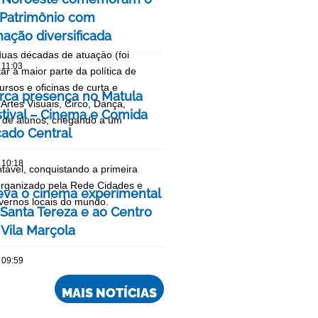
Patrimônio com
ação diversificada
duas décadas de atuação (foi
 11:03
ar a maior parte da política de
ursos e oficinas de curta e
ca presença no Matula
Artes Visuais, Circo, Dança,
stival – Cinema e Comida
es de alunos, chegando a um
ado Central
 10:18
tável, conquistando a primeira
 organizado pela Rede Cidades e
eva o cinema experimental
vernos locais do mundo.
 Santa Tereza e ao Centro
 Vila Marçola
 09:59
MAIS NOTÍCIAS