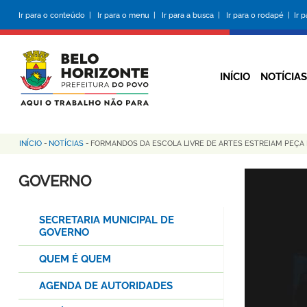
Pular
Ir para o conteúdo |
Ir para o menu |
Ir para a busca |
Ir para o rodapé |
Ir 
para
o
conteúdo
principal
INÍCIO
NOTÍCIAS
INÍCIO
-
NOTÍCIAS
-
FORMANDOS DA ESCOLA LIVRE DE ARTES ESTREIAM PEÇA 
Trilha
de
GOVERNO
navegação
SECRETARIA MUNICIPAL DE
GOVERNO
QUEM É QUEM
AGENDA DE AUTORIDADES