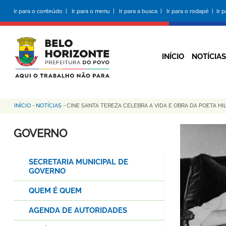
Pular
Ir para o conteúdo |
Ir para o menu |
Ir para a busca |
Ir para o rodapé |
Ir 
para
o
conteúdo
principal
INÍCIO
NOTÍCIAS
INÍCIO
-
NOTÍCIAS
-
CINE SANTA TEREZA CELEBRA A VIDA E OBRA DA POETA HI
Trilha
de
GOVERNO
navegação
SECRETARIA MUNICIPAL DE
GOVERNO
QUEM É QUEM
AGENDA DE AUTORIDADES