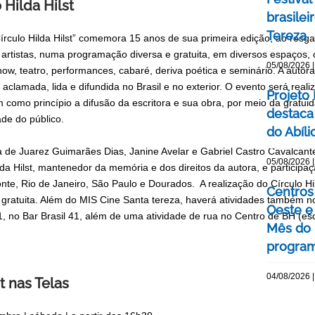
 Hilda Hilst
brasile
Tereza
írculo Hilda Hilst” comemora 15 anos de sua primeira edição, ao resg
 artistas, numa programação diversa e gratuita, em diversos espaços, 
05/08/2026 |
how, teatro, performances, cabaré, deriva poética e seminário. A auto
aclamada, lida e difundida no Brasil e no exterior. O evento será real
Projeto
m como princípio a difusão da escritora e sua obra, por meio da gratu
destaca 
ade do público.
do Abíli
 de Juarez Guimarães Dias, Janine Avelar e Gabriel Castro Cavalcante,
05/08/2026 |
ilda Hilst, mantenedor da memória e dos direitos da autora, e participa
nte, Rio de Janeiro, São Paulo e Dourados. A realização do Círculo Hild
Centros 
gratuita. Além do MIS Cine Santa tereza, haverá atividades também n
Oeste 
, no Bar Brasil 41, além de uma atividade de rua no Centro de BH (e
Mês do 
program
04/08/2026 |
t nas Telas