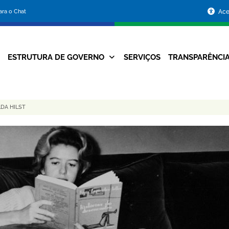
Portal
para o Chat
Ace
da
Prefeitura
ESTRUTURA DE GOVERNO
SERVIÇOS
TRANSPARÊNCI
Navegação
de
Principal
Belo
LDA HILST
Horizonte