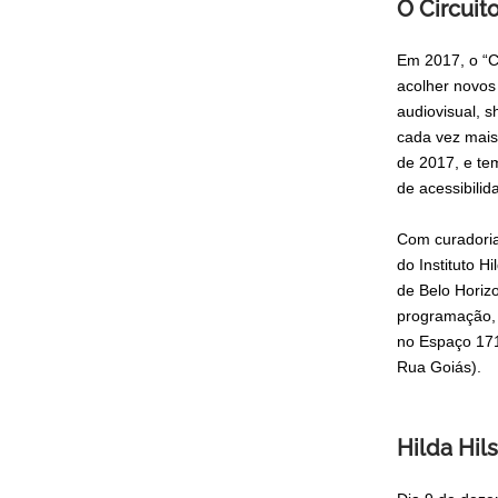
O Circuito
Em 2017, o “C
acolher novos
audiovisual, s
cada vez mais 
de 2017, e te
de acessibilid
Com curadoria
do Instituto H
de Belo Horizo
programação, 
no Espaço 171
Rua Goiás).
Hilda Hils