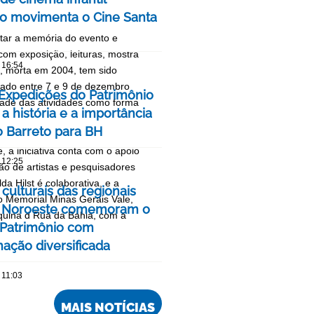
iro movimenta o Cine Santa
atar a memória do evento e
com exposição, leituras, mostra
 16:54
ra, morta em 2004, tem sido
izado entre 7 e 9 de dezembro
 Expedições do Patrimônio
idade das atividades como forma
a história e a importância
o Barreto para BH
 a iniciativa conta com o apoio
 12:25
ção de artistas e pesquisadores
a Hilst é colaborativa, e a
culturais das regionais
o Memorial Minas Gerais Vale,
e Noroeste comemoram o
squina d Rua da Bahia, com a
Patrimônio com
ação diversificada
 11:03
MAIS NOTÍCIAS