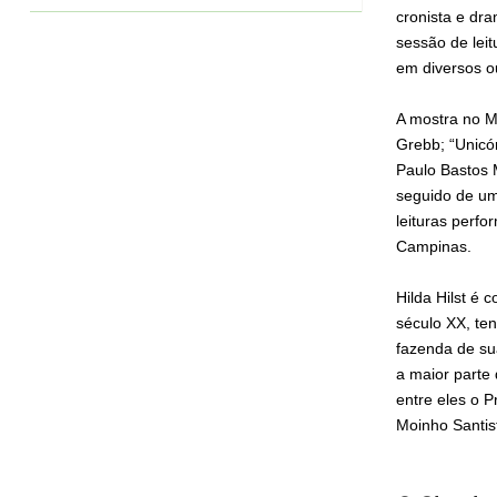
cronista e dr
sessão de leit
em diversos ou
A mostra no MI
Grebb; “Unicó
Paulo Bastos M
seguido de um
leituras perfo
Campinas.
Hilda Hilst é 
século XX, te
fazenda de su
a maior parte 
entre eles o 
Moinho Santis