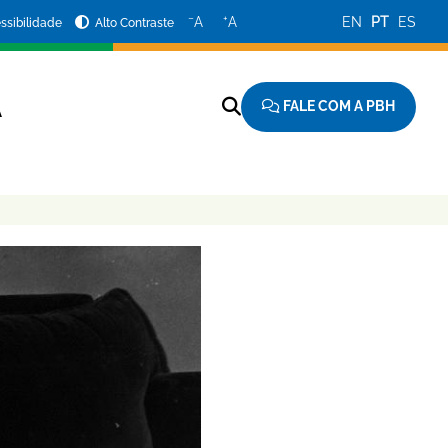
−
+
A
A
EN
PT
ES
ssibilidade
Alto Contraste
FALE COM A PBH
A