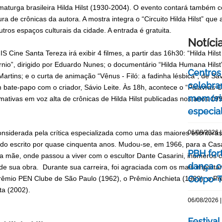
amaturga brasileira Hilda Hilst (1930-2004). O evento contará també
ura de crônicas da autora. A mostra integra o “Circuito Hilda Hilst” q
tros espaços culturais da cidade. A entrada é gratuita.
Notíci
S Cine Santa Tereza irá exibir 4 filmes, a partir das 16h30: “Hilda Hil
rnio”, dirigido por Eduardo Nunes; o documentário “Hilda Humana Hils
Centros 
artins; e o curta de animação “Vênus - Filó: a fadinha lésbica”, de Sáv
celebra
 bate-papo com o criador, Sávio Leite. Às 18h, acontece o “Palavras 
memóri
rmativas em voz alta de crônicas de Hilda Hilst publicadas nos anos 19
especia
considerada pela crítica especializada como uma das maiores escritor
06/08/2026 |
ndo escrito por quase cinquenta anos. Mudou-se, em 1966, para a Casa
PBH for
a mãe, onde passou a viver com o escultor Dante Casarini, inúmeros 
dança c
de sua obra. Durante sua carreira, foi agraciada com os mais important
Corpo-Te
Prêmio PEN Clube de São Paulo (1962), o Prêmio Anchieta (1969), o Pr
ta (2002).
06/08/2026 |
Festival