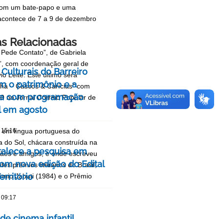
m com um bate-papo e uma
ue acontece de 7 a 9 de dezembro
as Relacionadas
st Pede Contato”, de Gabriela
t”, com coordenação geral de
Culturais do Barreiro
io Leite. Este último será
m o patrimônio e a
Chá – Cascos & Carícias” com
a com programação
90 no Jornal Correio Popular de
l em agosto
as em língua portuguesa do
 15:16
 do Sol, chácara construída na
talece a pesquisa em
cães e amigos, e onde escreveu
om nova edição do Edital
es prêmios literários do Brasil,
rritório
êmio Jabuti (1984) e o Prêmio
 09:17
 de cinema infantil