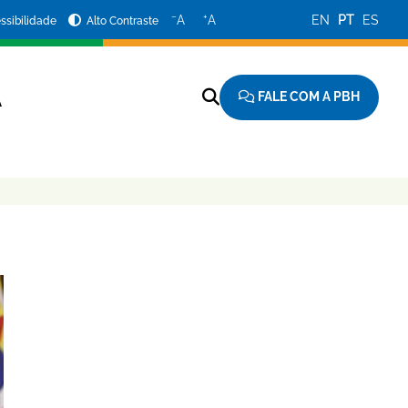
−
+
A
A
EN
PT
ES
ssibilidade
Alto Contraste
FALE COM A PBH
A