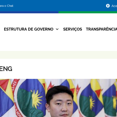
Portal
para o Chat
Ace
da
Prefeitura
ESTRUTURA DE GOVERNO
SERVIÇOS
TRANSPARÊNCI
Navegação
de
Principal
Belo
Horizonte
ENG