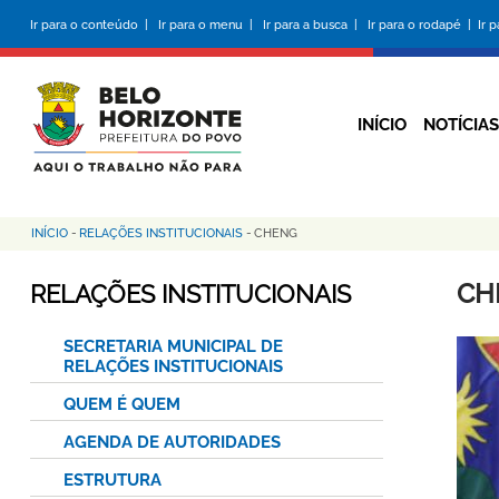
Pular
Ir para o conteúdo |
Ir para o menu |
Ir para a busca |
Ir para o rodapé |
Ir 
para
o
conteúdo
principal
INÍCIO
NOTÍCIAS
INÍCIO
-
RELAÇÕES INSTITUCIONAIS
-
CHENG
Trilha
de
CH
RELAÇÕES INSTITUCIONAIS
navegação
SECRETARIA MUNICIPAL DE
RELAÇÕES INSTITUCIONAIS
QUEM É QUEM
AGENDA DE AUTORIDADES
ESTRUTURA