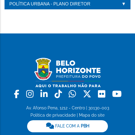
POLÍTICA URBANA - PLANO DIRETOR
Facebook
Instagram
Linkedin
Tiktok
Whatsapp
X
Flickr
Yo
Av. Afonso Pena, 1212 - Centro | 30130-003
Política de privacidade
|
Mapa do site
FALE COM A
PBH