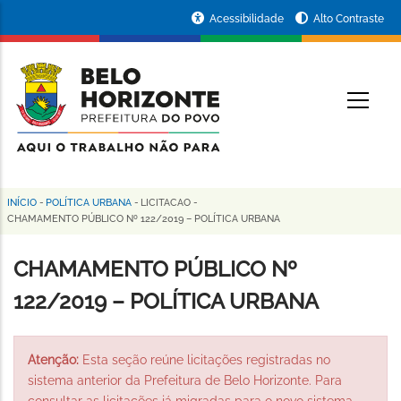
Pular
Portal
Acessibilidade
Alto Contraste
para
da
o
conteúdo
Prefeitura
O
principal
de
Belo
Horizonte
INÍCIO
-
POLÍTICA URBANA
-
LICITACAO
-
Trilha
CHAMAMENTO PÚBLICO Nº 122/2019 – POLÍTICA URBANA
de
CHAMAMENTO PÚBLICO Nº
navegação
122/2019 – POLÍTICA URBANA
Atenção:
Esta seção reúne licitações registradas no
sistema anterior da Prefeitura de Belo Horizonte. Para
consultar as licitações já migradas para o novo sistema,