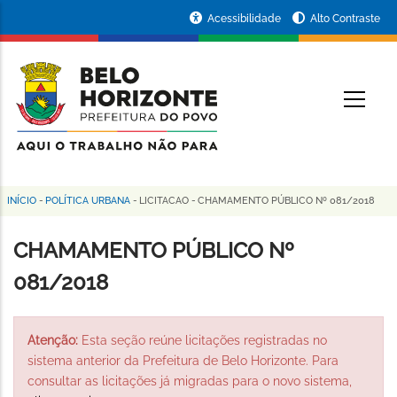
Pular
Portal
Acessibilidade
Alto Contraste
para
da
o
conteúdo
Prefeitura
O
principal
de
Belo
Horizonte
INÍCIO
-
POLÍTICA URBANA
-
LICITACAO
-
CHAMAMENTO PÚBLICO Nº 081/2018
Trilha
de
CHAMAMENTO PÚBLICO Nº
navegação
081/2018
Atenção:
Esta seção reúne licitações registradas no
sistema anterior da Prefeitura de Belo Horizonte. Para
consultar as licitações já migradas para o novo sistema,