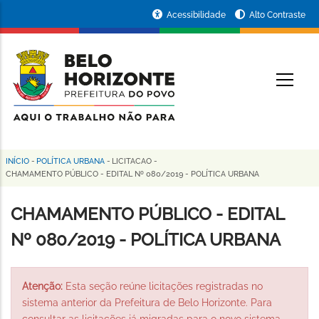
Pular
Portal
Acessibilidade
Alto Contraste
para
da
o
conteúdo
Prefeitura
O
principal
de
Belo
Horizonte
INÍCIO
-
POLÍTICA URBANA
-
LICITACAO
-
Trilha
CHAMAMENTO PÚBLICO - EDITAL Nº 080/2019 - POLÍTICA URBANA
de
CHAMAMENTO PÚBLICO - EDITAL
navegação
Nº 080/2019 - POLÍTICA URBANA
Atenção:
Esta seção reúne licitações registradas no
sistema anterior da Prefeitura de Belo Horizonte. Para
consultar as licitações já migradas para o novo sistema,