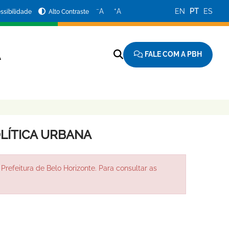
−
+
A
A
EN
PT
ES
ssibilidade
Alto Contraste
FALE COM A PBH
A
LÍTICA URBANA
Prefeitura de Belo Horizonte. Para consultar as