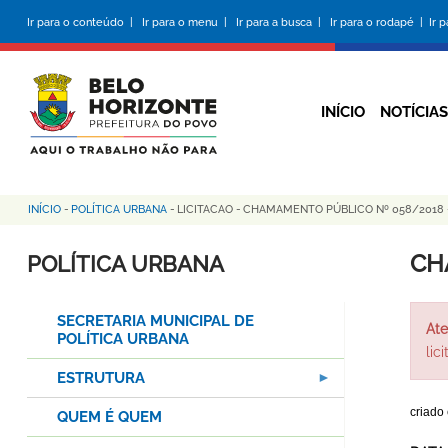
Pular
Ir para o conteúdo |
Ir para o menu |
Ir para a busca |
Ir para o rodapé |
Ir 
para
o
conteúdo
principal
INÍCIO
NOTÍCIAS
INÍCIO
-
POLÍTICA URBANA
-
LICITACAO
-
CHAMAMENTO PÚBLICO Nº 058/2018 
Trilha
de
CH
POLÍTICA URBANA
navegação
SECRETARIA MUNICIPAL DE
Ate
POLÍTICA URBANA
lic
ESTRUTURA
criado
QUEM É QUEM