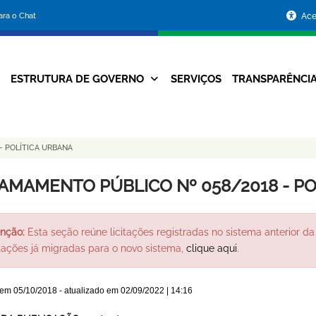
Portal
para o Chat
Ace
da
Prefeitura
ESTRUTURA DE GOVERNO
SERVIÇOS
TRANSPARÊNCI
Navegação
de
Principal
Belo
- POLÍTICA URBANA
Horizonte
AMAMENTO PÚBLICO Nº 058/2018 - PO
nção:
Esta seção reúne licitações registradas no sistema anterior da 
itações já migradas para o novo sistema,
clique aqui
.
 em
05/10/2018
- atualizado em
02/09/2022 | 14:16