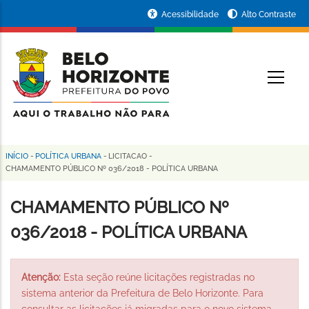
Pular
Portal
Acessibilidade
Alto Contraste
para
da
o
conteúdo
Prefeitura
O
principal
de
Belo
Horizonte
INÍCIO
-
POLÍTICA URBANA
-
LICITACAO
-
Trilha
CHAMAMENTO PÚBLICO Nº 036/2018 - POLÍTICA URBANA
de
CHAMAMENTO PÚBLICO Nº
navegação
036/2018 - POLÍTICA URBANA
Atenção:
Esta seção reúne licitações registradas no
sistema anterior da Prefeitura de Belo Horizonte. Para
consultar as licitações já migradas para o novo sistema,