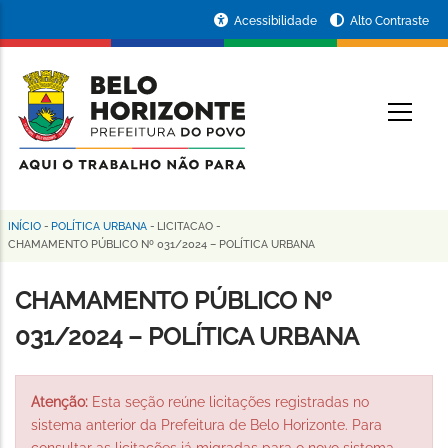
Pular
Portal
Acessibilidade
Alto Contraste
para
da
o
conteúdo
Prefeitura
O
principal
de
Belo
Horizonte
INÍCIO
-
POLÍTICA URBANA
-
LICITACAO
-
Trilha
CHAMAMENTO PÚBLICO Nº 031/2024 – POLÍTICA URBANA
de
CHAMAMENTO PÚBLICO Nº
navegação
031/2024 – POLÍTICA URBANA
Atenção:
Esta seção reúne licitações registradas no
sistema anterior da Prefeitura de Belo Horizonte. Para
consultar as licitações já migradas para o novo sistema,