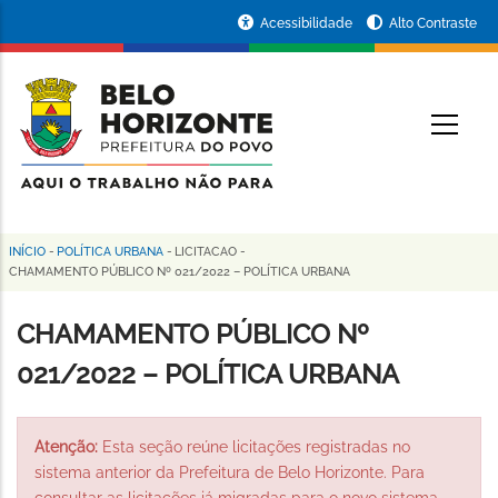
Pular
Portal
Acessibilidade
Alto Contraste
para
da
o
conteúdo
Prefeitura
O
principal
de
Belo
Horizonte
INÍCIO
-
POLÍTICA URBANA
-
LICITACAO
-
Trilha
CHAMAMENTO PÚBLICO Nº 021/2022 – POLÍTICA URBANA
de
CHAMAMENTO PÚBLICO Nº
navegação
021/2022 – POLÍTICA URBANA
Atenção:
Esta seção reúne licitações registradas no
sistema anterior da Prefeitura de Belo Horizonte. Para
consultar as licitações já migradas para o novo sistema,