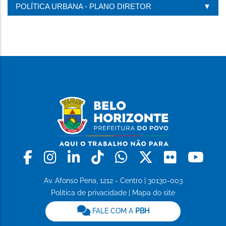
POLÍTICA URBANA - PLANO DIRETOR
Facebook
Instagram
Linkedin
Tiktok
Whatsapp
X
Flickr
Yo
Av. Afonso Pena, 1212 - Centro | 30130-003
Política de privacidade
|
Mapa do site
FALE COM A
PBH