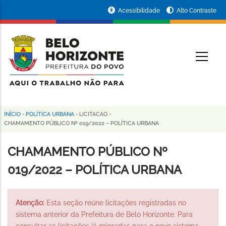
Pular
Portal
Acessibilidade
Alto Contraste
para
da
o
conteúdo
Prefeitura
O
principal
de
Belo
Horizonte
INÍCIO
-
POLÍTICA URBANA
-
LICITACAO
-
Trilha
CHAMAMENTO PÚBLICO Nº 019/2022 – POLÍTICA URBANA
de
CHAMAMENTO PÚBLICO Nº
navegação
019/2022 – POLÍTICA URBANA
Atenção:
Esta seção reúne licitações registradas no
sistema anterior da Prefeitura de Belo Horizonte. Para
consultar as licitações já migradas para o novo sistema,