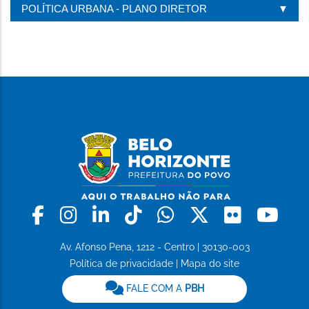
POLÍTICA URBANA - PLANO DIRETOR
Facebook
Instagram
Linkedin
Tiktok
Whatsapp
X
Flickr
Yo
Av. Afonso Pena, 1212 - Centro | 30130-003
Política de privacidade
|
Mapa do site
FALE COM A
PBH