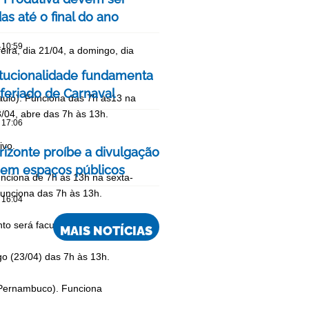
s até o final do ano
 10:59
eira, dia 21/04, a domingo, dia
itucionalidade fundamenta
 feriado de Carnaval
aulo). Funciona das 7h às13 na
3/04, abre das 7h às 13h.
 17:06
ivo.
rizonte proíbe a divulgação
 em espaços públicos
unciona de 7h às 13h na sexta-
 funciona das 7h às 13h.
 16:04
o será facultativo.
MAIS NOTÍCIAS
o (23/04) das 7h às 13h.
 Pernambuco). Funciona