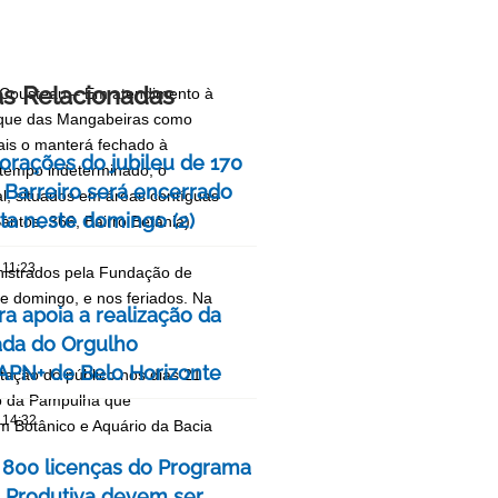
as Relacionadas
s Cousteau – Em atendimento à
arque das Mangabeiras como
ais o manterá fechado à
ações do jubileu de 170
 tempo indeterminado, o
 Barreiro será encerrado
l, situados em áreas contíguas
ta neste domingo (2)
ntos, 366, Bairro Betânia)
 11:23
inistrados pela Fundação de
 e domingo, e nos feriados. Na
ra apoia a realização da
ada do Orgulho
PN+ de Belo Horizonte
tação do público nos dias 21
co da Pampulha que
 14:32
m Botânico e Aquário da Bacia
 800 licenças do Programa
 Produtiva devem ser