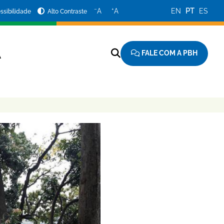
−
+
A
A
EN
PT
ES
ssibilidade
Alto Contraste
FALE COM A PBH
A