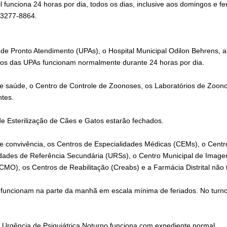
il funciona 24 horas por dia, todos os dias, inclusive aos domingos e f
 3277-8864.
 de Pronto Atendimento (UPAs), o Hospital Municipal Odilon Behrens, 
rios das UPAs funcionam normalmente durante 24 horas por dia.
de saúde, o Centro de Controle de Zoonoses, os Laboratórios de Zoonos
ntes.
de Esterilização de Cães e Gatos estarão fechados.
de convivência, os Centros de Especialidades Médicas (CEMs), o Cent
dades de Referência Secundária (URSs), o Centro Municipal de Image
CMO), os Centros de Reabilitação (Creabs) e a Farmácia Distrital não 
funcionam na parte da manhã em escala mínima de feriados. No turno 
e Urgência de Psiquiátrica Noturno funciona com expediente normal.