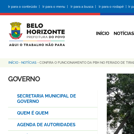
Pular
Ir para o conteúdo |
Ir para o menu |
Ir para a busca |
Ir para o rodapé |
Ir 
para
o
conteúdo
principal
INÍCIO
NOTÍCIAS
INÍCIO
-
NOTÍCIAS
-
CONFIRA O FUNCIONAMENTO DA PBH NO FERIADO DE TIR
Trilha
de
GOVERNO
navegação
SECRETARIA MUNICIPAL DE
GOVERNO
QUEM É QUEM
AGENDA DE AUTORIDADES