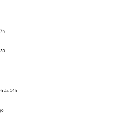
h
17h
h30
0h às 14h
go