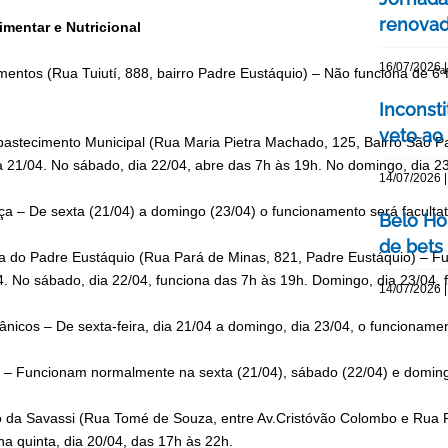
renovada
imentar e Nutricional
16/07/2026 |
mentos (Rua Tuiutí, 888, bairro Padre Eustáquio) – Não funciona de 6ªf
Inconst
veto ao
Abastecimento Municipal (Rua Maria Pietra Machado, 125, Bairro São P
ia 21/04. No sábado, dia 22/04, abre das 7h às 19h. No domingo, dia 2
14/07/2026 |
ça – De sexta (21/04) a domingo (23/04) o funcionamento será facultat
Belo Ho
de bets
ta do Padre Eustáquio (Rua Pará de Minas, 821, Padre Eustáquio) – F
04. No sábado, dia 22/04, funciona das 7h às 19h. Domingo, dia 23/04,
14/07/2026 |
ânicos – De sexta-feira, dia 21/04 a domingo, dia 23/04, o funcionament
es – Funcionam normalmente na sexta (21/04), sábado (22/04) e doming
o da Savassi (Rua Tomé de Souza, entre Av.Cristóvão Colombo e Rua
a quinta, dia 20/04, das 17h às 22h.