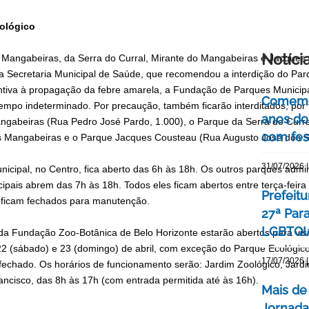
ológico
Notíci
 Mangabeiras, da Serra do Curral, Mirante do Mangabeiras e Jacque
da Secretaria Municipal de Saúde, que recomendou a interdição do P
tiva à propagação da febre amarela, a Fundação de Parques Municip
Comemor
 tempo indeterminado. Por precaução, também ficarão interditados, por
anos do
ngabeiras (Rua Pedro José Pardo, 1.000), o Parque da Serra do Curra
com fes
 Mangabeiras e o Parque Jacques Cousteau (Rua Augusto José dos Sa
31/07/2026 |
nicipal, no Centro, fica aberto das 6h às 18h. Os outros parques adm
ipais abrem das 7h às 18h. Todos eles ficam abertos entre terça-feira
Prefeitu
 ficam fechados para manutenção.
27ª Par
LGBTQIA
da Fundação Zoo-Botânica de Belo Horizonte estarão abertos para visi
, 22 (sábado) e 23 (domingo) de abril, com exceção do Parque Ecológi
17/07/2026 |
echado. Os horários de funcionamento serão: Jardim Zoológico, Jardi
ancisco, das 8h às 17h (com entrada permitida até às 16h).
Mais de
Jornada