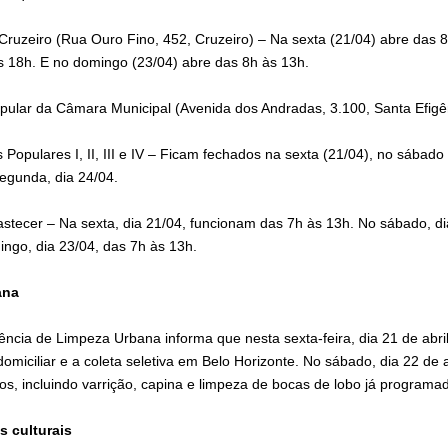
Cruzeiro (Rua Ouro Fino, 452, Cruzeiro) – Na sexta (21/04) abre das 
s 18h. E no domingo (23/04) abre das 8h às 13h.
Popular da Câmara Municipal (Avenida dos Andradas, 3.100, Santa Efigê
 Populares I, II, III e IV – Ficam fechados na sexta (21/04), no sábad
gunda, dia 24/04.
astecer – Na sexta, dia 21/04, funcionam das 7h às 13h. No sábado, d
ingo, dia 23/04, das 7h às 13h.
ana
dência de Limpeza Urbana informa que nesta sexta-feira, dia 21 de abril,
domiciliar e a coleta ​seletiva em Belo Horizonte​. No sábado, dia 22 de a
os, incluindo varrição, capina e limpeza de bocas de lobo já programa
 culturais