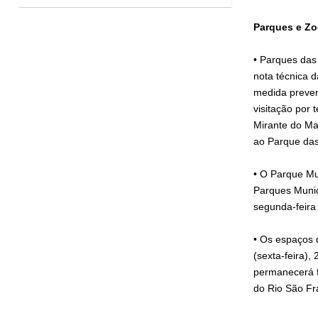
Parques e Zo
• Parques das
nota técnica 
medida preven
visitação por
Mirante do Ma
ao Parque das
• O Parque Mu
Parques Munic
segunda-feira
• Os espaços 
(sexta-feira)
permanecerá f
do Rio São Fr