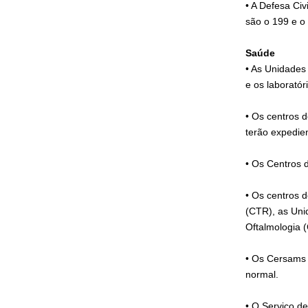
• A Defesa Civ
são o 199 e o
Saúde
• As Unidades
e os laborató
• Os centros 
terão expedie
• Os Centros 
• Os centros 
(CTR), as Uni
Oftalmologia (
• Os Cersams 
normal.
• O Serviço d