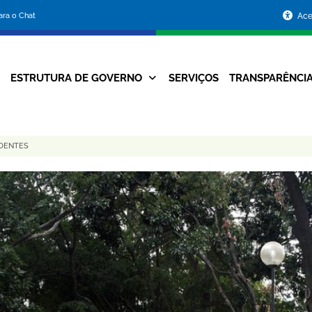
Portal
para o Chat
Ace
da
Prefeitura
ESTRUTURA DE GOVERNO
SERVIÇOS
TRANSPARÊNCI
Navegação
de
Principal
Belo
ADENTES
Horizonte