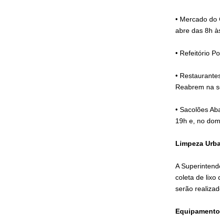
• Mercado do 
abre das 8h à
• Refeitório 
• Restaurantes
Reabrem na se
• Sacolões Ab
19h e, no dom
Limpeza Urb
​​A Superinten
coleta de lixo 
serão realizad
Equipamentos