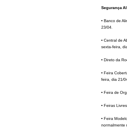
Segurança Al
• Banco de Ali
23/04.
• Central de 
sexta-feira, d
• Direto da Ro
• Feira Cober
feira, dia 21/
• Feira de Org
• Feiras Livr
• Feira Model
normalmente n