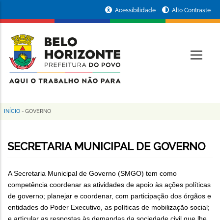
Pular
Portal
Acessibilidade
Alto Contraste
para
da
o
conteúdo
Prefeitura
O
principal
de
Belo
Horizonte
INÍCIO
-
GOVERNO
Trilha
de
SECRETARIA MUNICIPAL DE GOVERNO
navegação
A Secretaria Municipal de Governo (SMGO) tem como
competência coordenar as atividades de apoio às ações políticas
de governo; planejar e coordenar, com participação dos órgãos e
entidades do Poder Executivo, as políticas de mobilização social;
e articular as respostas às demandas da sociedade civil que lhe