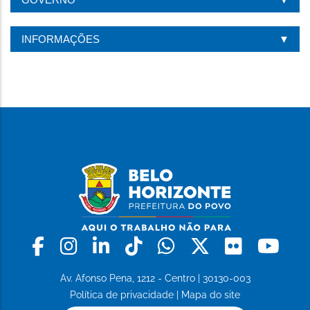
INFORMAÇÕES
Facebook
Instagram
Linkedin
Tiktok
Whatsapp
X
Flickr
Yo
Av. Afonso Pena, 1212 - Centro | 30130-003
Política de privacidade
|
Mapa do site