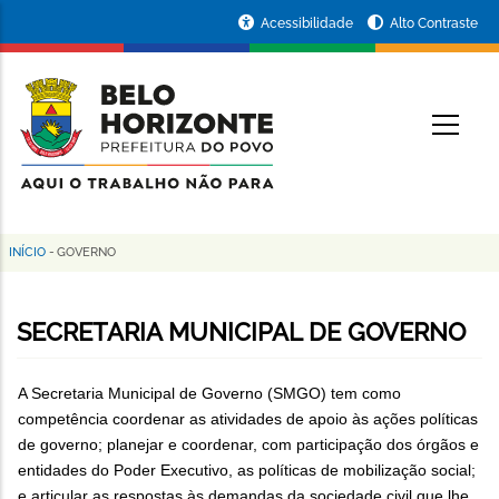
Pular
Portal
Acessibilidade
Alto Contraste
para
da
o
conteúdo
Prefeitura
O
principal
de
Belo
Horizonte
INÍCIO
-
GOVERNO
Trilha
de
SECRETARIA MUNICIPAL DE GOVERNO
navegação
A Secretaria Municipal de Governo (SMGO) tem como
competência coordenar as atividades de apoio às ações políticas
de governo; planejar e coordenar, com participação dos órgãos e
entidades do Poder Executivo, as políticas de mobilização social;
e articular as respostas às demandas da sociedade civil que lhe