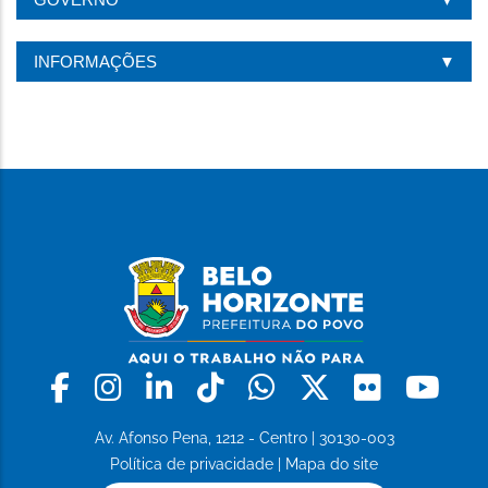
INFORMAÇÕES
Facebook
Instagram
Linkedin
Tiktok
Whatsapp
X
Flickr
Yo
Av. Afonso Pena, 1212 - Centro | 30130-003
Política de privacidade
|
Mapa do site