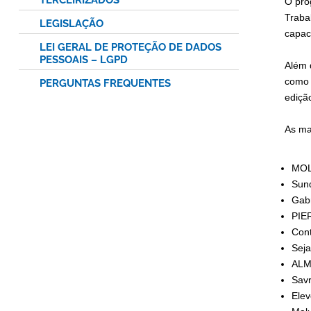
TERCEIRIZADOS
O pro
Traba
LEGISLAÇÃO
capac
LEI GERAL DE PROTEÇÃO DE DADOS
PESSOAIS – LGPD
Além 
como 
PERGUNTAS FREQUENTES
ediçã
As ma
MO
Sun
Gabr
PIE
Con
Seja
ALM
Savr
Ele