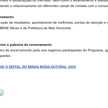
midor e atualizações do mercado. Bem como o levantamento e adesão 
tando o relacionamento em diferentes canais de contata com o consu
rramento
ração de resultados, apontamento de melhorias, pontos de atenção 
BRAE Minas e da Prefeitura de Belo Horizonte.
tro e palestra de encerramento
tro de encerramento junto aos negócios participantes do Programa, ap
ipantes.
SE O EDITAL DO MINAS MODA AUTORAL 2025
IMPRIMIR
ESTA
PÁGINA