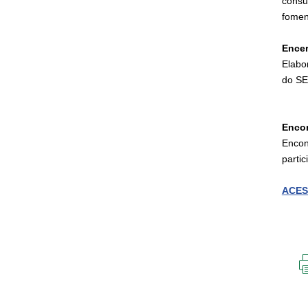
consu
fomen
Ence
Elabo
do SE
Encon
Encon
partic
ACES