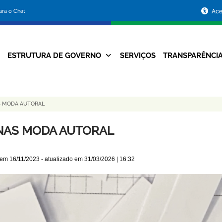
Portal
para o Chat
Ace
da
Prefeitura
ESTRUTURA DE GOVERNO
SERVIÇOS
TRANSPARÊNCI
Navegação
de
Principal
Belo
S MODA AUTORAL
Horizonte
NAS MODA AUTORAL
 em
16/11/2023
- atualizado em
31/03/2026 | 16:32