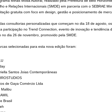
grama Minas Moda Autoral, realizado pela Prefeitura de Belo Horizont
lho e Relações Internacionais (SMDE) em parceria com o SEBRAE Mina
itação gratuita com foco em design, gestão e posicionamento de merc
das consultorias personalizadas que começam no dia 18 de agosto, os 
a participação no Trend Connection, evento de inovação e tendência 
o no dia 26 de novembro, promovido pela SMDE.
rcas selecionadas para esta nova edição foram:
LU
day
iella Santos Joias Contemporâneas
RROSTUDIOS
tos de Gaya Comércio Ltda
 Malibu
AMIL
e Brasil
veh