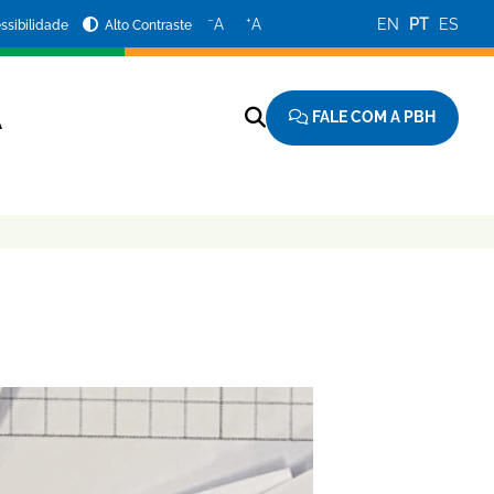
−
+
A
A
EN
PT
ES
ssibilidade
Alto Contraste
FALE COM A PBH
A