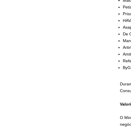
Mal
Peti
Pris
HAVA
Asa
De O
Marc
Artir
Ami
Refe
ByG
Duran
Consu
Valor
O Min
negóc