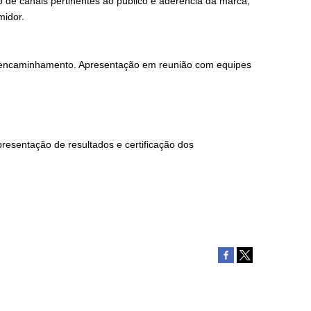
de canais pertinentes ao público e aderência da marca,
midor.
e encaminhamento. Apresentação em reunião com equipes
resentação de resultados e certificação dos