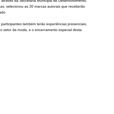
e através da Secretaria Municipal de Desenvolvimento,
s, selecionou as 20 marcas autorais que receberão
ado.
participantes também terão experiências presenciais,
do setor da moda, e o encerramento especial desta