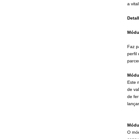
a vit
Detal
Módu
Faz p
perfi
parce
Módul
Este 
de va
de fe
lança
Módu
O mód