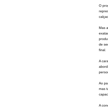
O pro
repre
calça
Mas a
exata
produ
de se
final.
A car
abord
perso
Ao pa
mas t
capac
A con