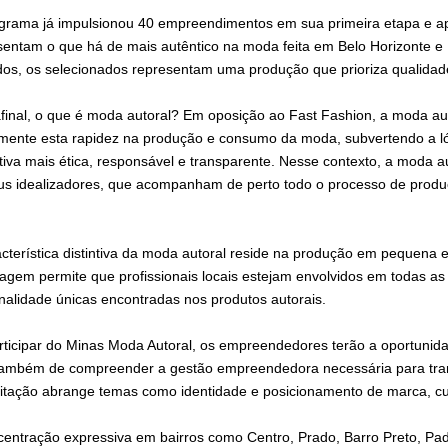
grama já impulsionou 40 empreendimentos em sua primeira etapa e a
sentam o que há de mais autêntico na moda feita em Belo Horizonte e 
dos, os selecionados representam uma produção que prioriza qualidade
final, o que é moda autoral? Em oposição ao Fast Fashion, a moda au
mente esta rapidez na produção e consumo da moda, subvertendo a 
tiva mais ética, responsável e transparente. Nesse contexto, a moda au
us idealizadores, que acompanham de perto todo o processo de produ
acterística distintiva da moda autoral reside na produção em pequena 
agem permite que profissionais locais estejam envolvidos em todas as 
nalidade únicas encontradas nos produtos autorais.
rticipar do Minas Moda Autoral, os empreendedores terão a oportunid
ambém de compreender a gestão empreendedora necessária para trans
itação abrange temas como identidade e posicionamento de marca, cul
centração expressiva em bairros como Centro, Prado, Barro Preto, Pa