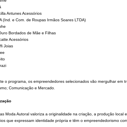
ume
á
cilla Antunes Acessórios
 (Ind. e Com. de Roupas Irmãos Soares LTDA)
phe
uro Bordados de Mãe e Filhas
atte Acessórios
ffi Joias
tee
ito
razi
te o programa, os empreendedores selecionados vão mergulhar em tr
mo; Comunicação e Mercado.
ização
as Moda Autoral valoriza a originalidade na criação, a produção local
ios que expressam identidade própria e têm o empreendedorismo co