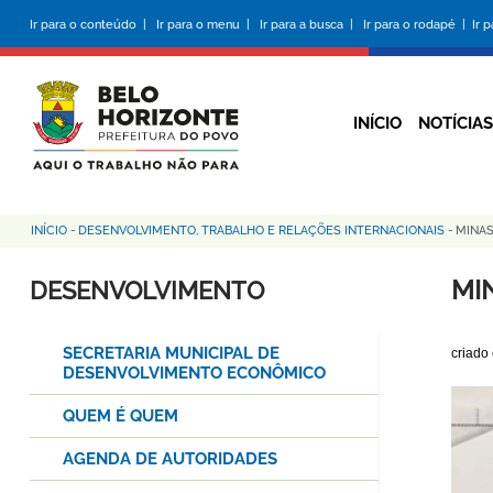
Pular
Ir para o conteúdo |
Ir para o menu |
Ir para a busca |
Ir para o rodapé |
Ir 
para
o
conteúdo
principal
INÍCIO
NOTÍCIAS
INÍCIO
-
DESENVOLVIMENTO, TRABALHO E RELAÇÕES INTERNACIONAIS
-
MINA
Trilha
de
MI
DESENVOLVIMENTO
navegação
SECRETARIA MUNICIPAL DE
criado
DESENVOLVIMENTO ECONÔMICO
QUEM É QUEM
AGENDA DE AUTORIDADES