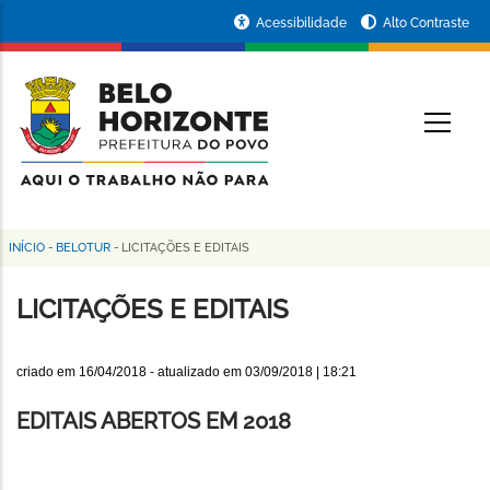
Pular
Portal
Acessibilidade
Alto Contraste
para
da
o
conteúdo
Prefeitura
O
principal
de
Belo
Horizonte
INÍCIO
-
BELOTUR
-
LICITAÇÕES E EDITAIS
Trilha
de
LICITAÇÕES E EDITAIS
navegação
criado em
16/04/2018
- atualizado em
03/09/2018 | 18:21
EDITAIS ABERTOS EM 2018