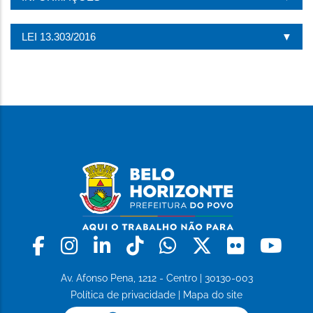
LEI 13.303/2016
Facebook
Instagram
Linkedin
Tiktok
Whatsapp
X
Flickr
Yo
Av. Afonso Pena, 1212 - Centro | 30130-003
Política de privacidade
|
Mapa do site