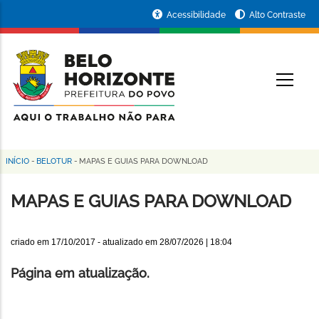
Pular
Portal
Acessibilidade
Alto Contraste
para
da
o
conteúdo
Prefeitura
O
principal
de
Belo
Horizonte
INÍCIO
-
BELOTUR
-
MAPAS E GUIAS PARA DOWNLOAD
Trilha
de
MAPAS E GUIAS PARA DOWNLOAD
navegação
criado em
17/10/2017
- atualizado em
28/07/2026 | 18:04
Página em atualização.