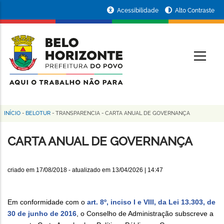
Pular
Portal
Acessibilidade
Alto Contraste
para
da
o
conteúdo
Prefeitura
O
principal
de
Belo
Horizonte
INÍCIO
-
BELOTUR
-
TRANSPARENCIA
-
CARTA ANUAL DE GOVERNANÇA
Trilha
de
CARTA ANUAL DE GOVERNANÇA
navegação
criado em
17/08/2018
- atualizado em
13/04/2026 | 14:47
Em conformidade com o
art. 8º, inciso I e VIII, da Lei 13.303, de
30 de junho de 2016
, o Conselho de Administração subscreve a