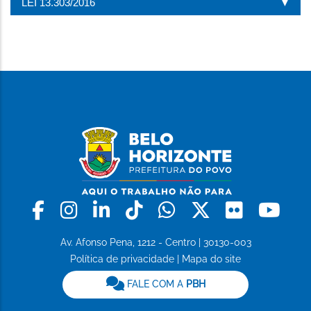
LEI 13.303/2016
Facebook
Instagram
Linkedin
Tiktok
Whatsapp
X
Flickr
Yo
Av. Afonso Pena, 1212 - Centro | 30130-003
Política de privacidade
|
Mapa do site
FALE COM A
PBH