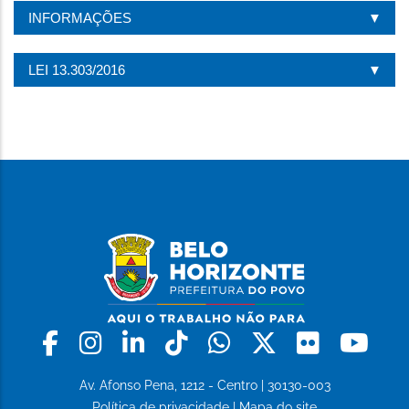
INFORMAÇÕES
LEI 13.303/2016
Facebook
Instagram
Linkedin
Tiktok
Whatsapp
X
Flickr
Yo
Av. Afonso Pena, 1212 - Centro | 30130-003
Política de privacidade
|
Mapa do site