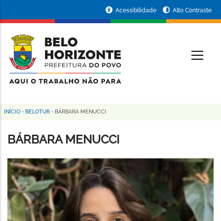
Pular
Portal
Acessibilidade
Alto Contraste
para
da
o
conteúdo
Prefeitura
O
principal
de
Belo
Horizonte
INÍCIO
-
BELOTUR
-
BÁRBARA MENUCCI
Trilha
de
BÁRBARA MENUCCI
navegação