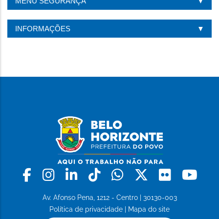
MENU SEGURANÇA
INFORMAÇÕES
Facebook
Instagram
Linkedin
Tiktok
Whatsapp
X
Flickr
Yo
Av. Afonso Pena, 1212 - Centro | 30130-003
Política de privacidade
|
Mapa do site