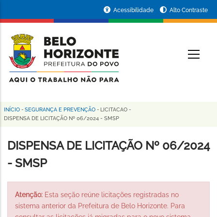
Pular
Portal
Acessibilidade
Alto Contraste
para
da
o
conteúdo
Prefeitura
O
principal
de
Belo
Horizonte
INÍCIO
-
SEGURANÇA E PREVENÇÃO
-
LICITACAO
-
Trilha
DISPENSA DE LICITAÇÃO Nº 06/2024 - SMSP
de
DISPENSA DE LICITAÇÃO Nº 06/2024
navegação
- SMSP
Atenção:
Esta seção reúne licitações registradas no
sistema anterior da Prefeitura de Belo Horizonte. Para
consultar as licitações já migradas para o novo sistema,