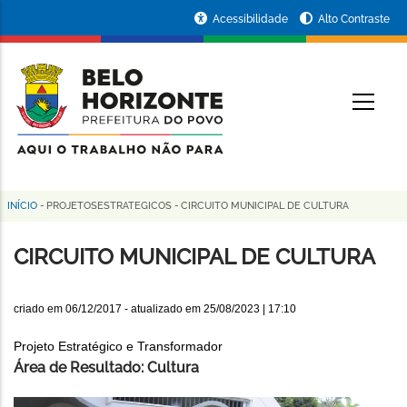
Pular
Portal
Acessibilidade
Alto Contraste
para
da
o
conteúdo
Prefeitura
O
principal
de
Belo
Horizonte
INÍCIO
-
PROJETOSESTRATEGICOS
-
CIRCUITO MUNICIPAL DE CULTURA
Trilha
de
CIRCUITO MUNICIPAL DE CULTURA
navegação
criado em
06/12/2017
- atualizado em
25/08/2023 | 17:10
Projeto Estratégico e Transformador
Área de Resultado: Cultura