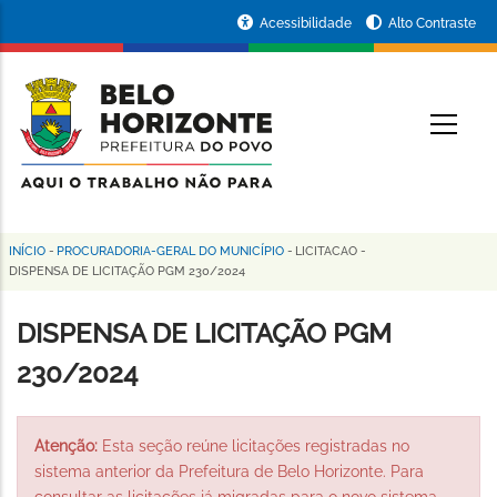
Pular
Portal
Acessibilidade
Alto Contraste
para
da
o
conteúdo
Prefeitura
O
principal
de
Belo
Horizonte
INÍCIO
-
PROCURADORIA-GERAL DO MUNICÍPIO
-
LICITACAO
-
Trilha
DISPENSA DE LICITAÇÃO PGM 230/2024
de
DISPENSA DE LICITAÇÃO PGM
navegação
230/2024
Atenção:
Esta seção reúne licitações registradas no
sistema anterior da Prefeitura de Belo Horizonte. Para
consultar as licitações já migradas para o novo sistema,