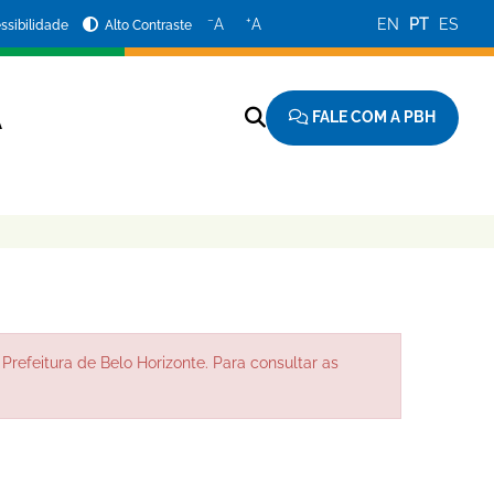
−
+
A
A
EN
PT
ES
ssibilidade
Alto Contraste
FALE COM A PBH
A
Prefeitura de Belo Horizonte. Para consultar as