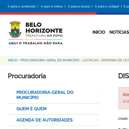
Pular
Ir para o conteúdo |
Ir para o menu |
Ir para a busca |
Ir para o rodapé |
Ir 
para
o
conteúdo
principal
INÍCIO
NOTÍCIAS
INÍCIO
-
PROCURADORIA-GERAL DO MUNICÍPIO
-
LICITACAO
-
DISPENSA DE LIC
Trilha
de
DI
Procuradoria
navegação
PROCURADORIA-GERAL DO
Ate
MUNICÍPIO
lic
QUEM É QUEM
criado
AGENDA DE AUTORIDADES