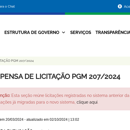
Portal
para o Chat
Ace
da
Prefeitura
ESTRUTURA DE GOVERNO
SERVIÇOS
TRANSPARÊNCI
Navegação
de
Principal
Belo
ITAÇÃO PGM 207/2024
Horizonte
SPENSA DE LICITAÇÃO PGM 207/2024
nção:
Esta seção reúne licitações registradas no sistema anterior da 
itações já migradas para o novo sistema,
clique aqui
.
 em
20/03/2024
- atualizado em
02/10/2024 | 13:02