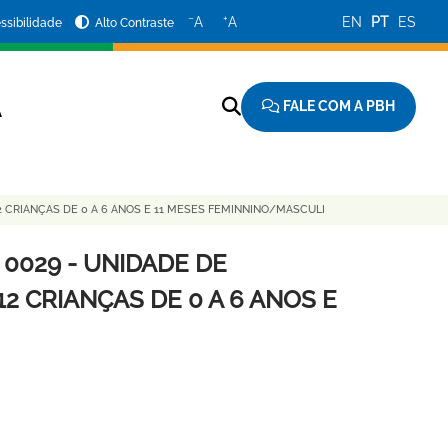
−
+
A
A
EN
PT
ES
ssibilidade
Alto Contraste
FALE COM A PBH
A
2 CRIANÇAS DE 0 A 6 ANOS E 11 MESES FEMINNINO/MASCULI
 0029 - UNIDADE DE
2 CRIANÇAS DE 0 A 6 ANOS E