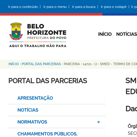
Pular
Ir para o conteúdo |
Ir para o menu |
Ir para a busca |
Ir para o rodapé |
Ir 
para
o
conteúdo
principal
INÍCIO
NOTÍCIAS
INÍCIO
-
PORTAL DAS PARCERIAS
-
PARCERIA
-
14721
-
IJ
-
SMED - TERMO DE COL
Trilha
de
SM
PORTAL DAS PARCERIAS
navegação
ED
APRESENTAÇÃO
Dad
NOTÍCIAS
NORMATIVOS
Órgã
SEC
CHAMAMENTOS PÚBLICOS,