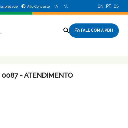
−
+
A
A
EN
PT
ES
ssibilidade
Alto Contraste
FALE COM A PBH
A
 0087 - ATENDIMENTO