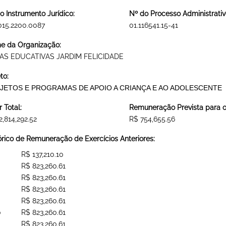
o Instrumento Jurídico:
Nº do Processo Administrativ
015.2200.0087
01.116541.15-41
 da Organização:
AS EDUCATIVAS JARDIM FELICIDADE
to:
JETOS E PROGRAMAS DE APOIO A CRIANÇA E AO ADOLESCENTE
r Total:
Remuneração Prevista para o 
2,814,292.52
R$ 754,655.56
órico de Remuneração de Exercícios Anteriores:
R$ 137,210.10
R$ 823,260.61
R$ 823,260.61
R$ 823,260.61
R$ 823,260.61
0
R$ 823,260.61
R$ 823,260.61