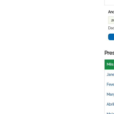
Ano
Dad
Pre
Mês
Jane
Feve
Mar
Abri