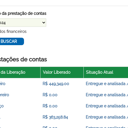
 da prestação de contas
os financeiros
stações de contas
 da Liberação
Valor Liberado
Situação Atual
iro
R$ 449,349.00
Entregue e analisada 
reiro
R$ 0.00
Entregue e analisada 
ço
R$ 0.00
Entregue e analisada 
l
R$ 363,258.84
Entregue e analisada 