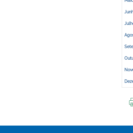
Mai
Jun
Julh
Ago
Set
Out
Nov
Dez