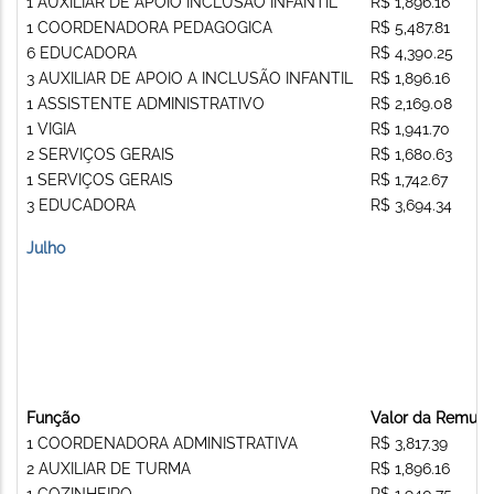
1 AUXILIAR DE APOIO INCLUSÃO INFANTIL
R$ 1,896.16
1 COORDENADORA PEDAGOGICA
R$ 5,487.81
6 EDUCADORA
R$ 4,390.25
3 AUXILIAR DE APOIO A INCLUSÃO INFANTIL
R$ 1,896.16
1 ASSISTENTE ADMINISTRATIVO
R$ 2,169.08
1 VIGIA
R$ 1,941.70
2 SERVIÇOS GERAIS
R$ 1,680.63
1 SERVIÇOS GERAIS
R$ 1,742.67
3 EDUCADORA
R$ 3,694.34
Julho
Função
Valor da Remun
1 COORDENADORA ADMINISTRATIVA
R$ 3,817.39
2 AUXILIAR DE TURMA
R$ 1,896.16
1 COZINHEIRO
R$ 1,940.75