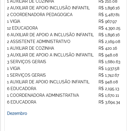
1 AUXILIAR DE COZINHA
R$ 210.08
2 AUXILIAR DE APOIO INCLUSÃO INFANTIL
R$ 1,896.16
2 COORDENADORA PEDAGOGICA
R$ 5,487.81
1 VIGIA
R$ 967.97
12 EDUCADORA
R$ 4,390.25
6 AUXILIAR DE APOIO A INCLUSÃO INFANTIL
R$ 1,896.16
2 ASSISTENTE ADMINISTRATIVO
R$ 2,169.08
1 AUXILIAR DE COZINHA
R$ 420.16
3 AUXILIAR DE APOIO A INCLUSÃO INFANTIL
R$ 948.08
3 SERVIÇOS GERAIS
R$ 1,680.63
1 VIGIA
R$ 1,937.58
1 SERVIÇOS GERAIS
R$ 1,742.67
1 AUXILIAR DE APOIO INCLUSÃO INFANTIL
R$ 948.08
6 EDUCADORA
R$ 2,195.13
1 COORDENADORA ADMINISTRATIVA
R$ 1,670.11
6 EDUCADORA
R$ 3,694.34
Dezembro