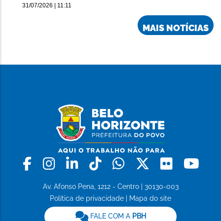
31/07/2026 | 11:11
MAIS NOTÍCIAS
Facebook
Instagram
Linkedin
Tiktok
Whatsapp
X
Flickr
Yo
Av. Afonso Pena, 1212 - Centro | 30130-003
Política de privacidade
|
Mapa do site
FALE COM A
PBH