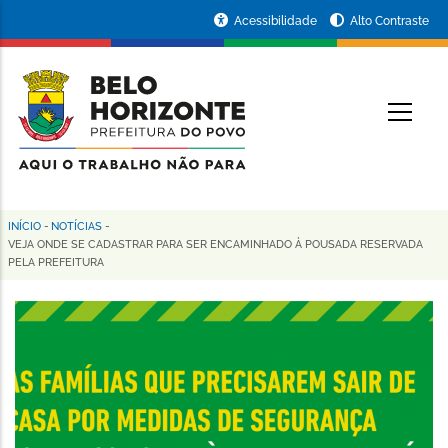
Pular
Portal
Acessibilidade
Alto Contraste
para
da
o
conteúdo
Prefeitura
O
principal
de
Belo
Horizonte
INÍCIO
-
NOTÍCIAS
-
Trilha
VEJA ONDE SE CADASTRAR PARA SER ENCAMINHADO À POUSADA RESERVADA
PELA PREFEITURA
de
navegação