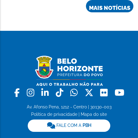
MAIS NOTÍCIAS
Facebook
Instagram
Linkedin
Tiktok
Whatsapp
X
Flickr
Yo
Av. Afonso Pena, 1212 - Centro | 30130-003
Política de privacidade
|
Mapa do site
FALE COM A
PBH