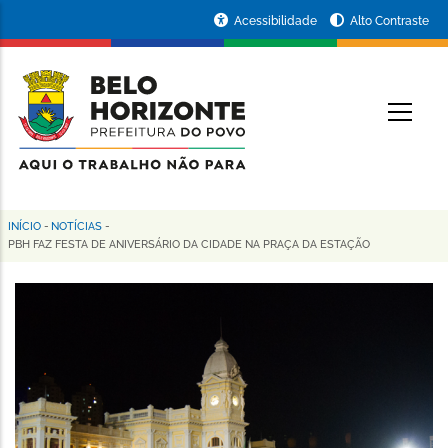
Pular
Portal
Acessibilidade
Alto Contraste
para
da
o
conteúdo
Prefeitura
O
principal
de
Belo
Horizonte
INÍCIO
-
NOTÍCIAS
-
Trilha
PBH FAZ FESTA DE ANIVERSÁRIO DA CIDADE NA PRAÇA DA ESTAÇÃO
de
navegação