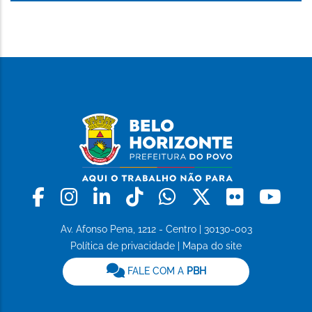
Facebook
Instagram
Linkedin
Tiktok
Whatsapp
X
Flickr
Yo
Av. Afonso Pena, 1212 - Centro | 30130-003
Política de privacidade
|
Mapa do site
FALE COM A
PBH