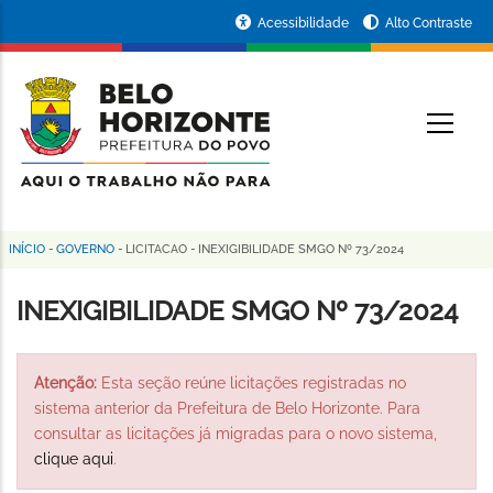
Pular
Portal
Acessibilidade
Alto Contraste
para
da
o
conteúdo
Prefeitura
O
principal
de
Belo
Horizonte
INÍCIO
-
GOVERNO
-
LICITACAO
-
INEXIGIBILIDADE SMGO Nº 73/2024
Trilha
de
INEXIGIBILIDADE SMGO Nº 73/2024
navegação
Atenção:
Esta seção reúne licitações registradas no
sistema anterior da Prefeitura de Belo Horizonte. Para
consultar as licitações já migradas para o novo sistema,
clique aqui
.