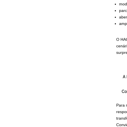
mode
parc
aber
ampl
O HAC
cenár
surpr
A 
Co
Para 
respo
trans
Convi