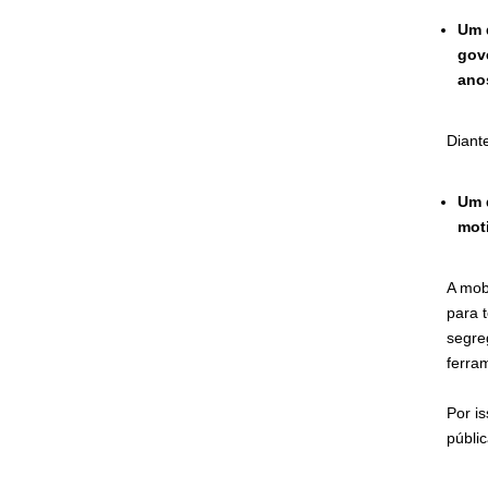
Um 
gov
ano
Diant
Um 
moti
A mob
para 
segre
ferra
Por i
públi