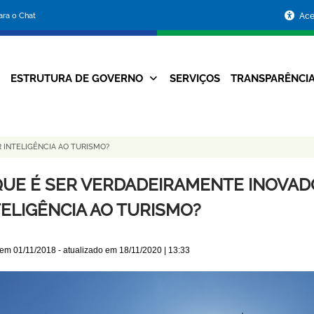
Portal
para o Chat
Ace
da
Prefeitura
ESTRUTURA DE GOVERNO
SERVIÇOS
TRANSPARÊNCI
Navegação
de
Principal
Belo
 INTELIGÊNCIA AO TURISMO?
Horizonte
QUE É SER VERDADEIRAMENTE INOVAD
TELIGÊNCIA AO TURISMO?
 em
01/11/2018
- atualizado em
18/11/2020 | 13:33