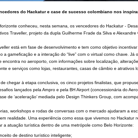
ncedores do Hackatur e case de sucesso colombiano nos inspira
Horizonte conheceu, nesta semana, os vencedores do Hackatur - Desaf
ativos Traveller, projeto da dupla Guilherme Frade da Silva e Alexand
veller está em fase de desenvolvimento e tem como objetivo incentivar 
o a gameficação e a interação do “live” com o virtual como chave. Já
e encontra no aeroporto, com informações sobre localização, alteraçõe
nte e serviços como lojas, restaurantes, casas de câmbio e atrativos l
 de chegar à etapa conclusiva, os cinco projetos finalistas, que propu
esafios lançados pela Ampro e pela BH Airport (concessionária do Aero
ase de ‘aceleração’ mediada pelo Design Thinkers Group, com acomp
rias, workshops e rodas de conversas com o mercado ajudaram a escl
rem realidade. Uma experiência como essa que vivemos no Hackatur 
ar a atuação turística dentro de uma metrópole como Belo Horizonte:
nceito de destino turístico inteligente;