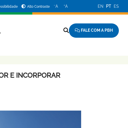
−
+
A
A
EN
PT
ES
ssibilidade
Alto Contraste
FALE COM A PBH
A
OR E INCORPORAR