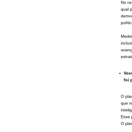
No ce
qual 
democ
polít
Medel
inclus
avanç
estra
Você
foi 
O pla
que r
intel
Esse 
O pla