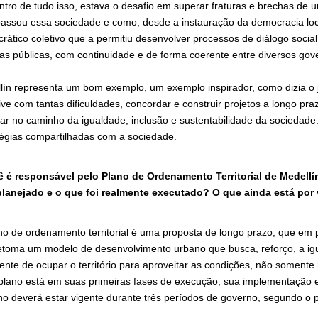
ntro de tudo isso, estava o desafio em superar fraturas e brechas de 
passou essa sociedade e como, desde a instauração da democracia loc
rático coletivo que a permitiu desenvolver processos de diálogo social
icas públicas, com continuidade e de forma coerente entre diversos gov
lín representa um bom exemplo, um exemplo inspirador, como dizia o 
ive com tantas dificuldades, concordar e construir projetos a longo pra
ar no caminho da igualdade, inclusão e sustentabilidade da sociedade. 
tégias compartilhadas com a sociedade.
 é responsável pelo Plano de Ordenamento Territorial de Medellín
planejado e o que foi realmente executado? O que ainda está por 
no de ordenamento territorial é uma proposta de longo prazo, que em p
etoma um modelo de desenvolvimento urbano que busca, reforço, a igu
igente de ocupar o território para aproveitar as condições, não soment
plano está em suas primeiras fases de execução, sua implementação e
no deverá estar vigente durante três períodos de governo, segundo o 