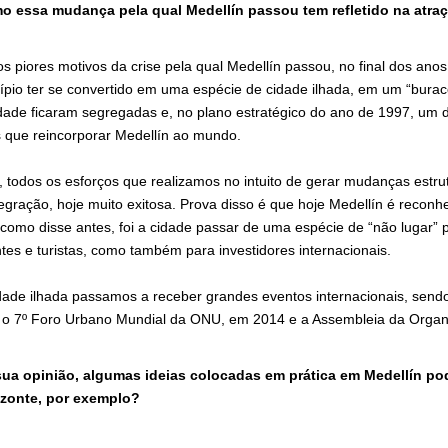
o essa mudança pela qual Medellín passou tem refletido na atraç
s piores motivos da crise pela qual Medellín passou, no final dos anos
ípio ter se convertido em uma espécie de cidade ilhada, em um “bur
dade ficaram segregadas e, no plano estratégico do ano de 1997, um 
 que reincorporar Medellín ao mundo.
, todos os esforços que realizamos no intuito de gerar mudanças es
tegração, hoje muito exitosa. Prova disso é que hoje Medellín é reco
, como disse antes, foi a cidade passar de uma espécie de “não lugar” 
ntes e turistas, como também para investidores internacionais.
dade ilhada passamos a receber grandes eventos internacionais, send
 o 7º Foro Urbano Mundial da ONU, em 2014 e a Assembleia da Organ
sua opinião, algumas ideias colocadas em prática em Medellín p
izonte, por exemplo?