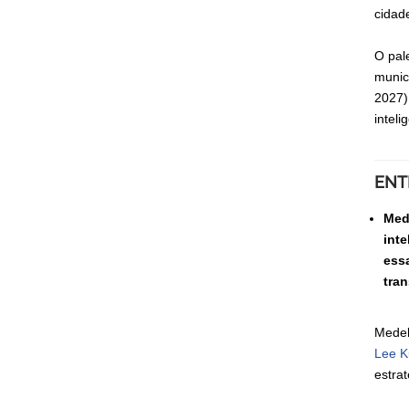
cidade
O pal
munic
2027)
inteli
ENT
Med
int
essa
tra
Medel
Lee K
estra