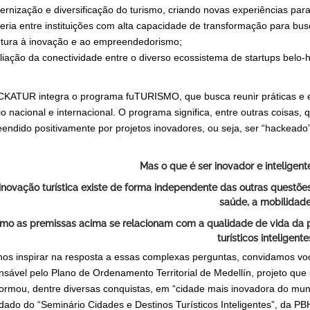
rnização e diversificação do turismo, criando novas experiências para 
eria entre instituições com alta capacidade de transformação para busc
tura à inovação e ao empreendedorismo;
iação da conectividade entre o diverso ecossistema de startups belo-h
KATUR integra o programa fuTURISMO, que busca reunir práticas e e
io nacional e internacional. O programa significa, entre outras coisas,
eendido positivamente por projetos inovadores, ou seja, ser “hackeado”
Mas o que é ser inovador e inteligente
inovação turística existe de forma independente das outras questõ
saúde, a mobilidad
mo as premissas acima se relacionam com a qualidade de vida da 
turísticos inteligente
nos inspirar na resposta a essas complexas perguntas, convidamos você
nsável pelo Plano de Ordenamento Territorial de Medellín, projeto que
formou, dentre diversas conquistas, em “cidade mais inovadora do mun
dado do “Seminário Cidades e Destinos Turísticos Inteligentes”, da PB