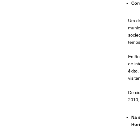
Com
Um do
munic
socie
temos
Então
de in
êxito
visita
De ci
2010,
Na 
Hor