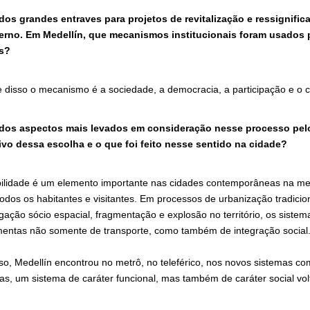
dos grandes entraves para projetos de revitalização e ressignifi
erno. Em Medellín, que mecanismos institucionais foram usados 
s?
e disso o mecanismo é a sociedade, a democracia, a participação e o co
dos aspectos mais levados em consideração nesse processo pelo 
vo dessa escolha e o que foi feito nesse sentido na cidade?
ilidade é um elemento importante nas cidades contemporâneas na medi
todos os habitantes e visitantes. Em processos de urbanização tradicio
gação sócio espacial, fragmentação e explosão no território, os sist
mentas não somente de transporte, como também de integração social
sso, Medellín encontrou no metrô, no teleférico, nos novos sistemas c
cas, um sistema de caráter funcional, mas também de caráter social vol