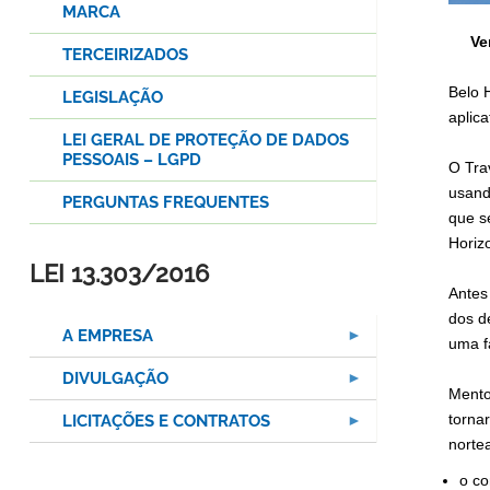
MARCA
Ve
TERCEIRIZADOS
Belo 
LEGISLAÇÃO
aplic
LEI GERAL DE PROTEÇÃO DE DADOS
PESSOAIS – LGPD
O Tra
usand
PERGUNTAS FREQUENTES
que s
Horizo
LEI 13.303/2016
Antes
dos d
A EMPRESA
uma f
DIVULGAÇÃO
Mento
torna
LICITAÇÕES E CONTRATOS
norte
o co