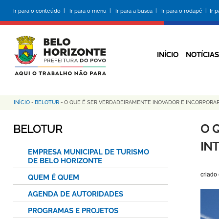
Pular
Ir para o conteúdo |
Ir para o menu |
Ir para a busca |
Ir para o rodapé |
Ir 
para
o
conteúdo
principal
INÍCIO
NOTÍCIAS
INÍCIO
-
BELOTUR
-
O QUE É SER VERDADEIRAMENTE INOVADOR E INCORPORAR
Trilha
de
O 
BELOTUR
navegação
IN
EMPRESA MUNICIPAL DE TURISMO
DE BELO HORIZONTE
criado
QUEM É QUEM
AGENDA DE AUTORIDADES
PROGRAMAS E PROJETOS