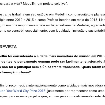
s para a vida? Medellín, um projeto coletivo".
estrante trabalha em seu estúdio em Medellín como arquiteto e plane
ípio entre 2012 e 2015 e como Prefeito Interino em maio de 2013. Li
, foi um dos responsáveis pela evolução urbana de Medellín, agracia
gente se constrói, especialmente, com igualdade, inclusão e sustentabil
REVISTA
ellín foi considerada a cidade mais inovadora do mundo em 201
eligentes, o pensamento comum pode ser facilmente relacionado à
 não foi a principal nem a única frente trabalhada. Quais foram 
nsformação urbana?
lín foi reconhecida internacionalmente como a cidade mais inovadora
uan Yew World City Prize 2016
, justamente por representar como uma 
tégias, processos e projetos que, em um período relativamente curto 