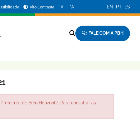
−
+
A
A
EN
PT
ES
ssibilidade
Alto Contraste
FALE COM A PBH
A
21
Prefeitura de Belo Horizonte. Para consultar as