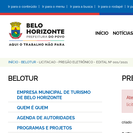
Pular
Ir para o conteúdo |
Ir para o menu |
Ir para a busca |
Ir para o rodapé |
Ir 
para
o
conteúdo
principal
INÍCIO
NOTÍCIAS
INÍCIO
-
BELOTUR
-
LICITACAO
-
PREGÃO ELETRÔNICO - EDITAL Nº 001/2021
Trilha
de
PR
BELOTUR
navegação
EMPRESA MUNICIPAL DE TURISMO
DE BELO HORIZONTE
Ate
lic
QUEM É QUEM
AGENDA DE AUTORIDADES
criado
PROGRAMAS E PROJETOS