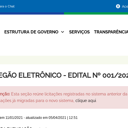
Portal
para o Chat
Ace
da
Prefeitura
ESTRUTURA DE GOVERNO
SERVIÇOS
TRANSPARÊNCI
Navegação
de
Principal
Belo
Horizonte
EGÃO ELETRÔNICO - EDITAL Nº 001/20
nção:
Esta seção reúne licitações registradas no sistema anterior da 
itações já migradas para o novo sistema,
clique aqui
.
 em
11/01/2021
- atualizado em
05/04/2021 | 12:51