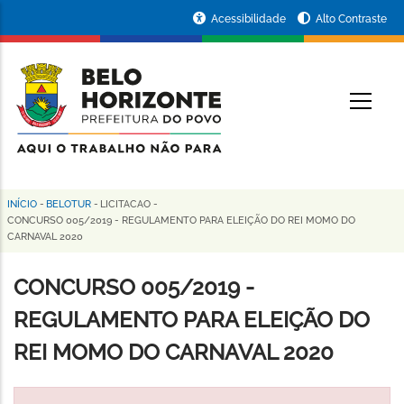
Pular
Portal
Acessibilidade
Alto Contraste
para
da
o
conteúdo
Prefeitura
O
principal
de
Belo
Horizonte
INÍCIO
-
BELOTUR
-
LICITACAO
-
Trilha
CONCURSO 005/2019 - REGULAMENTO PARA ELEIÇÃO DO REI MOMO DO
CARNAVAL 2020
de
navegação
CONCURSO 005/2019 -
REGULAMENTO PARA ELEIÇÃO DO
REI MOMO DO CARNAVAL 2020