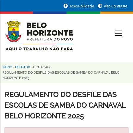
Pular
Portal
Acessibilidade
Alto Contraste
para
da
o
conteúdo
Prefeitura
O
principal
de
Belo
Horizonte
INÍCIO
-
BELOTUR
-
LICITACAO
-
Trilha
REGULAMENTO DO DESFILE DAS ESCOLAS DE SAMBA DO CARNAVAL BELO
HORIZONTE 2025
de
navegação
REGULAMENTO DO DESFILE DAS
ESCOLAS DE SAMBA DO CARNAVAL
BELO HORIZONTE 2025