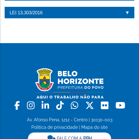
LEI 13.303/2016
Facebook
Instagram
Linkedin
Tiktok
Whatsapp
X
Flickr
Yo
Av. Afonso Pena, 1212 - Centro | 30130-003
Política de privacidade
|
Mapa do site
FALE COM A
PBH