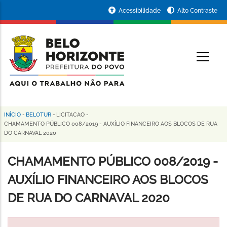
Pular
Portal
Acessibilidade
Alto Contraste
para
da
o
conteúdo
Prefeitura
O
principal
de
Belo
Horizonte
INÍCIO
-
BELOTUR
-
LICITACAO
-
Trilha
CHAMAMENTO PÚBLICO 008/2019 - AUXÍLIO FINANCEIRO AOS BLOCOS DE RUA
DO CARNAVAL 2020
de
navegação
CHAMAMENTO PÚBLICO 008/2019 -
AUXÍLIO FINANCEIRO AOS BLOCOS
DE RUA DO CARNAVAL 2020