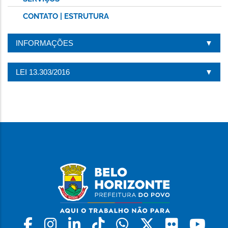
CONTATO | ESTRUTURA
INFORMAÇÕES
LEI 13.303/2016
Facebook
Instagram
Linkedin
Tiktok
Whatsapp
X
Flickr
Yo