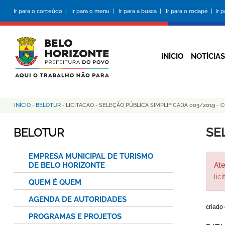
Pular
Ir para o conteúdo |
Ir para o menu |
Ir para a busca |
Ir para o rodapé |
Ir 
para
o
conteúdo
principal
INÍCIO
NOTÍCIAS
INÍCIO
-
BELOTUR
-
LICITACAO
-
SELEÇÃO PÚBLICA SIMPLIFICADA 003/2019 - 
Trilha
de
SE
BELOTUR
navegação
EMPRESA MUNICIPAL DE TURISMO
DE BELO HORIZONTE
Ate
lic
QUEM É QUEM
AGENDA DE AUTORIDADES
criado
PROGRAMAS E PROJETOS