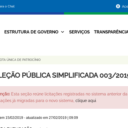
Portal
para o Chat
Ace
da
Prefeitura
ESTRUTURA DE GOVERNO
SERVIÇOS
TRANSPARÊNCI
Navegação
de
Principal
Belo
COTA ÚNICA DE PATROCÍNIO
Horizonte
LEÇÃO PÚBLICA SIMPLIFICADA 003/201
nção:
Esta seção reúne licitações registradas no sistema anterior da 
itações já migradas para o novo sistema,
clique aqui
.
 em
15/02/2019
- atualizado em
27/02/2019 | 09:09