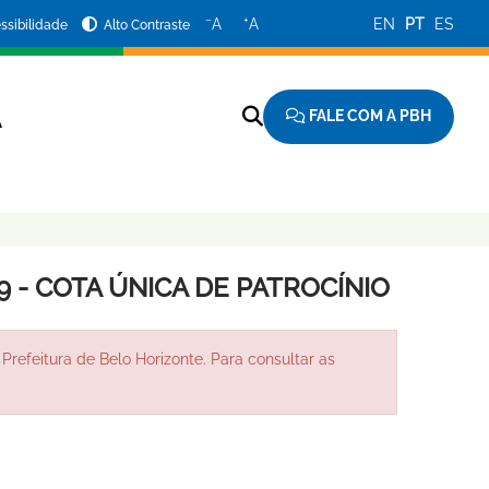
−
+
A
A
EN
PT
ES
ssibilidade
Alto Contraste
FALE COM A PBH
A
9 - COTA ÚNICA DE PATROCÍNIO
Prefeitura de Belo Horizonte. Para consultar as