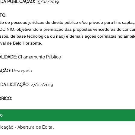
 DA PUBLICAÇÃO:
15/02/2019
TO:
ão de pessoas jurídicas de direito público e/ou privado para fins capta
CÍNIO, objetivando a
premiação das propostas vencedoras do
concu
ssos, de base tecnológica ou não)
e demais ações correlatas no âmbit
val de Belo Horizonte.
LIDADE:
Chamamento Público
AÇÃO:
Revogada
 DA LICITAÇÃO:
27/02/2019
ÓRICO:
lo
icação - Abertura de Edital