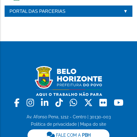
IMPRIMIR
ESTA
PORTAL DAS PARCERIAS
PÁGINA
Facebook
Instagram
Linkedin
Tiktok
Whatsapp
X
Flickr
Yo
Av. Afonso Pena, 1212 - Centro | 30130-003
Política de privacidade
|
Mapa do site
FALE COM A
PBH