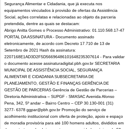
Segurança Alimentar e Cidadania, que já executa nos
equipamentos vinculados à provisão de ofertas da Assistência
Social, ações correlatas e relacionadas ao objeto da parceria
pretendida, dentre as quais se destacam:
Abrigo Anitta Gomes o Processo Administrativo: 01.110.568.17-47
PORTAL DA ASSINATURA - Documento assinado
eletronicamente, de acordo com Decreto 17.710 de 13 de
Setembro de 2021 Hash da assinatura:
2207168E1AD3D2F5D56696486101648235307614 - Para validar
o documento acesse assinaturadigital.pbh.gov.br SECRETARIA
MUNICIPAL DE ASSISTÊNCIA SOCIAL, SEGURANÇA
ALIMENTAR E CIDADANIA SUBSECRETARIA DE
PLANEJAMENTO, GESTÃO E FINANÇAS GERÊNCIA DE
GESTÃO DE PARCERIAS Gerência de Gestão de Parcerias –
Diretoria Administrativa – SUPGF - SMASAC Avenida Afonso
Pena, 342, 5º andar – Bairro Centro – CEP 30.130-001 (31)
3277- 6378 ggpar@pbh.gov.br Promoção do serviço de
acolhimento institucional com oferta de proteção, apoio e espaço
de moradia provisória para até 100 homens adultos, divididos em