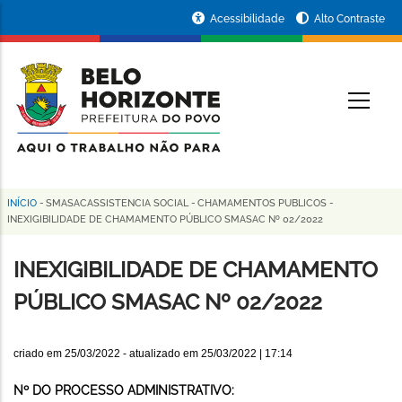
Pular
Portal
Acessibilidade
Alto Contraste
para
da
o
conteúdo
Prefeitura
O
principal
de
Belo
Horizonte
INÍCIO
-
SMASACASSISTENCIA SOCIAL
-
CHAMAMENTOS PUBLICOS
-
Trilha
INEXIGIBILIDADE DE CHAMAMENTO PÚBLICO SMASAC Nº 02/2022
de
INEXIGIBILIDADE DE CHAMAMENTO
navegação
PÚBLICO SMASAC Nº 02/2022
criado em
25/03/2022
- atualizado em
25/03/2022 | 17:14
Nº DO PROCESSO ADMINISTRATIVO: