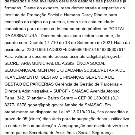
destacados e boa avaliação geral dos gestores das parcerias já
firmadas. Diante do exposto, resta demonstrada a expertise do
Instituto de Promoção Social e Humana Darcy Ribeiro para
execução do objeto da parceria, tendo sido esta entidade
cadastrada para dispensa de chamamento público no PORTAL
DA ASSINATURA - Documento assinado eletronicamente, de
acordo com Decreto 17.710 de 13 de Setembro de 2021 Hash da
assinatura: 2207168E1AD3D2F5D56696486101648235307614 -
Para validar o documento acesse assinaturadigital.pbh.gov.br
SECRETARIA MUNICIPAL DE ASSISTÊNCIA SOCIAL,
SEGURANÇA ALIMENTAR E CIDADANIA SUBSECRETARIA DE
PLANEJAMENTO, GESTÃO E FINANÇAS GERÊNCIA DE
GESTÃO DE PARCERIAS Gerência de Gestão de Parcerias –
Diretoria Administrativa – SUPGF - SMASAC Avenida Afonso
Pena, 342, 5º andar – Bairro Centro – CEP 30.130-001 (31)
3277- 6378 ggpar@pbh.gov.br âmbito da SMASAC. Em
atendimento ao disposto na Lei nº 13.019/2014, fica concedido o
prazo de 05 (cinco) dias úteis para impugnação desta justificativa,
a contar de sua publicação. A impugnação por escrito deverá ser
entregue na Secretaria de Assistência Social, Segurança