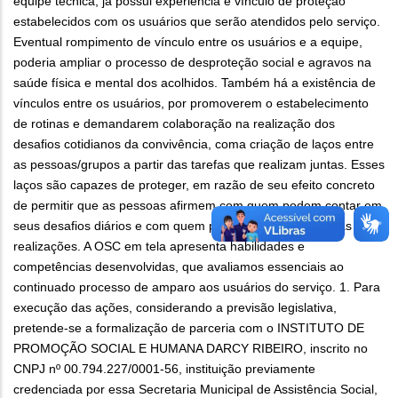
equipe técnica, já possui experiência e vínculo de proteção
estabelecidos com os usuários que serão atendidos pelo serviço.
Eventual rompimento de vínculo entre os usuários e a equipe,
poderia ampliar o processo de desproteção social e agravos na
saúde física e mental dos acolhidos. Também há a existência de
vínculos entre os usuários, por promoverem o estabelecimento
de rotinas e demandarem colaboração na realização dos
desafios cotidianos da convivência, coma criação de laços entre
as pessoas/grupos a partir das tarefas que realizam juntas. Esses
laços são capazes de proteger, em razão de seu efeito concreto
de permitir que as pessoas afirmem com quem podem contar em
seus desafios diários e com quem podem compartilhar suas
realizações. A OSC em tela apresenta habilidades e
competências desenvolvidas, que avaliamos essenciais ao
continuado processo de amparo aos usuários do serviço. 1. Para
execução das ações, considerando a previsão legislativa,
pretende-se a formalização de parceria com o INSTITUTO DE
PROMOÇÃO SOCIAL E HUMANA DARCY RIBEIRO, inscrito no
CNPJ nº 00.794.227/0001-56, instituição previamente
credenciada por essa Secretaria Municipal de Assistência Social,