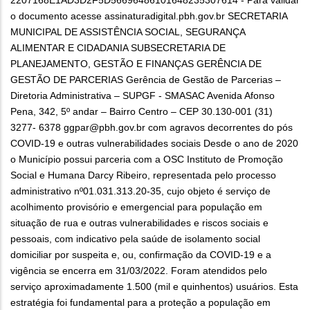
o documento acesse assinaturadigital.pbh.gov.br SECRETARIA
MUNICIPAL DE ASSISTÊNCIA SOCIAL, SEGURANÇA
ALIMENTAR E CIDADANIA SUBSECRETARIA DE
PLANEJAMENTO, GESTÃO E FINANÇAS GERÊNCIA DE
GESTÃO DE PARCERIAS Gerência de Gestão de Parcerias –
Diretoria Administrativa – SUPGF - SMASAC Avenida Afonso
Pena, 342, 5º andar – Bairro Centro – CEP 30.130-001 (31)
3277- 6378 ggpar@pbh.gov.br com agravos decorrentes do pós
COVID-19 e outras vulnerabilidades sociais Desde o ano de 2020
o Município possui parceria com a OSC Instituto de Promoção
Social e Humana Darcy Ribeiro, representada pelo processo
administrativo nº01.031.313.20-35, cujo objeto é serviço de
acolhimento provisório e emergencial para população em
situação de rua e outras vulnerabilidades e riscos sociais e
pessoais, com indicativo pela saúde de isolamento social
domiciliar por suspeita e, ou, confirmação da COVID-19 e a
vigência se encerra em 31/03/2022. Foram atendidos pelo
serviço aproximadamente 1.500 (mil e quinhentos) usuários. Esta
estratégia foi fundamental para a proteção a população em