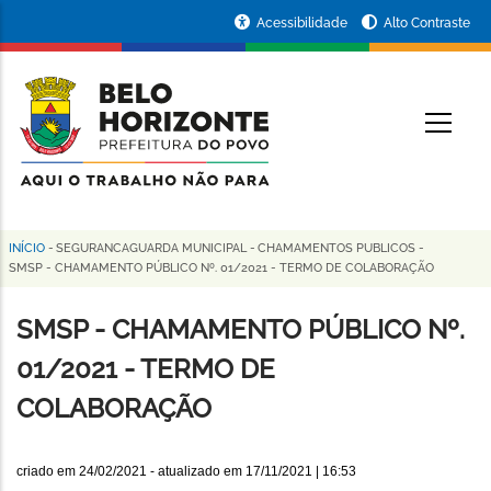
Pular
Portal
Acessibilidade
Alto Contraste
para
da
o
conteúdo
Prefeitura
O
principal
de
Belo
Horizonte
INÍCIO
-
SEGURANCAGUARDA MUNICIPAL
-
CHAMAMENTOS PUBLICOS
-
Trilha
SMSP - CHAMAMENTO PÚBLICO Nº. 01/2021 - TERMO DE COLABORAÇÃO
de
SMSP - CHAMAMENTO PÚBLICO Nº.
navegação
01/2021 - TERMO DE
COLABORAÇÃO
criado em
24/02/2021
- atualizado em
17/11/2021 | 16:53