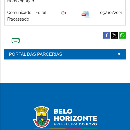
Homologação
Comunicado - Edital
05/10/2021
Fracassado
IMPRIMIR
ESTA
PORTAL DAS PARCERIAS
PÁGINA