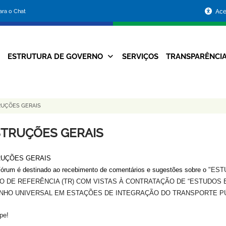
Portal
para o Chat
Ace
da
Prefeitura
ESTRUTURA DE GOVERNO
SERVIÇOS
TRANSPARÊNCI
Navegação
de
Principal
Belo
RUÇÕES GERAIS
Horizonte
STRUÇÕES GERAIS
RUÇÕES GERAIS
órum é destinado ao recebimento de comentários e sugestões sobre o
"EST
O DE REFERÊNCIA (TR) COM VISTAS À CONTRATAÇÃO DE “ESTUDOS 
NHO UNIVERSAL EM ESTAÇÕES DE INTEGRAÇÃO DO TRANSPORTE PÚ
ipe!