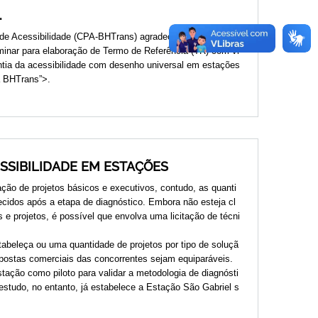
.
e Acessibilidade (CPA-BHTrans) agradece as contribuiçõ
inar para elaboração de Termo de Referência (TR) com vi
antia da acessibilidade com desenho universal em estações
a BHTrans”>.
ESSIBILIDADE EM ESTAÇÕES
ração de projetos básicos e executivos, contudo, as quanti
ecidos após a etapa de diagnóstico. Embora não esteja cl
e projetos, é possível que envolva uma licitação de técni
tabeleça ou uma quantidade de projetos por tipo de soluçã
opostas comerciais das concorrentes sejam equiparáveis.
stação como piloto para validar a metodologia de diagnósti
estudo, no entanto, já estabelece a Estação São Gabriel s