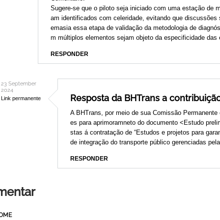
Sugere-se que o piloto seja iniciado com uma estação de 
am identificados com celeridade, evitando que discussõe
emasia essa etapa de validação da metodologia de diagnóst
m múltiplos elementos sejam objeto da especificidade das 
RESPONDER
23 September
2024
Resposta da BHTrans a contribuição
Link permanente
In
A BHTrans, por meio de sua Comissão Permanente d
reply
es para aprimoramneto do documento <Estudo prelim
to
stas á contratação de “Estudos e projetos para gar
de integração do transporte público gerenciadas pel
CONSULTA
PÚBLICA
RESPONDER
N.º
001/2024
mentar
-
ACESSIBILIDADE
EM
NOME