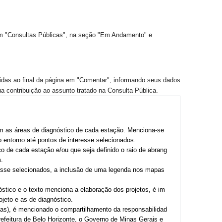
m "Consultas Públicas", na seção "Em Andamento" e
ridas ao final da página em "Comentar", informando seus dados
ua contribuição ao assunto tratado na Consulta Pública.
om as áreas de diagnóstico de cada estação. Menciona-se
 entorno até pontos de interesse selecionados.
o de cada estação e/ou que seja definido o raio de abrang
.
resse selecionados, a inclusão de uma legenda nos mapas
ico e o texto menciona a elaboração dos projetos, é im
ojeto e as de diagnóstico.
ssas), é mencionado o compartilhamento da responsabilidad
refeitura de Belo Horizonte, o Governo de Minas Gerais e