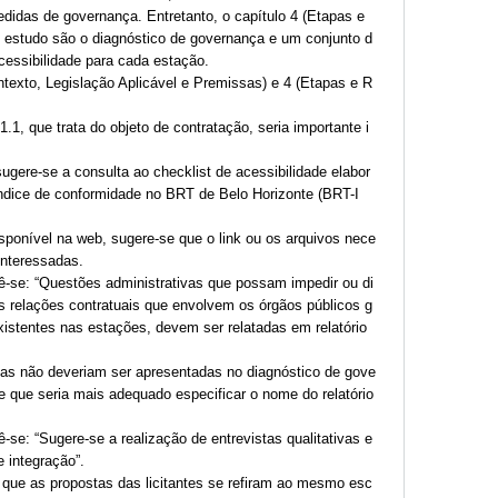
didas de governança. Entretanto, o capítulo 4 (Etapas e
o estudo são o diagnóstico de governança e um conjunto d
cessibilidade para cada estação.
exto, Legislação Aplicável e Premissas) e 4 (Etapas e R
1, que trata do objeto de contratação, seria importante i
ugere-se a consulta ao checklist de acessibilidade elabor
ndice de conformidade no BRT de Belo Horizonte (BRT-I
sponível na web, sugere-se que o link ou os arquivos nece
interessadas.
lê-se: “Questões administrativas que possam impedir ou di
as relações contratuais que envolvem os órgãos públicos g
xistentes nas estações, devem ser relatadas em relatório
vas não deveriam ser apresentadas no diagnóstico de gove
 que seria mais adequado especificar o nome do relatório
ê-se: “Sugere-se a realização de entrevistas qualitativas e
 integração”.
o que as propostas das licitantes se refiram ao mesmo esc