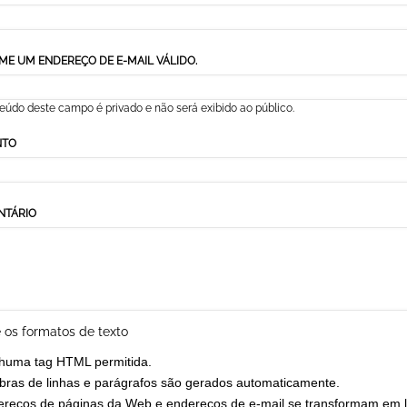
ESTAÇÕES
by
ME UM ENDEREÇO DE E-MAIL VÁLIDO.
eúdo deste campo é privado e não será exibido ao público.
NTO
NTÁRIO
 os formatos de texto
huma tag HTML permitida.
ras de linhas e parágrafos são gerados automaticamente.
reços de páginas da Web e endereços de e-mail se transformam em l