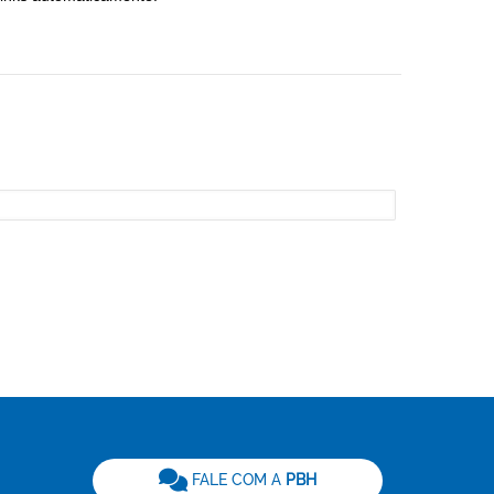
be
FALE COM A
PBH