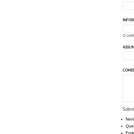
INFOR
O cont
ASSU
COME
Sobre
Nen
Queb
Ende