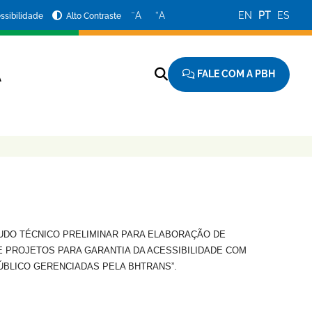
−
+
A
A
EN
PT
ES
ssibilidade
Alto Contraste
FALE COM A PBH
A
UDO TÉCNICO PRELIMINAR PARA ELABORAÇÃO DE
E PROJETOS PARA GARANTIA DA ACESSIBILIDADE COM
BLICO GERENCIADAS PELA BHTRANS”.