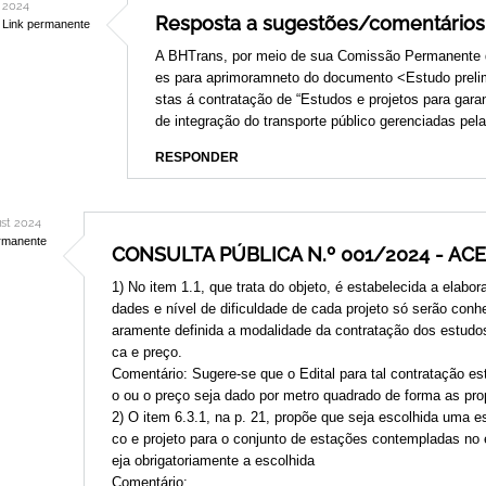
2024
Resposta a sugestões/comentários
Link permanente
In
A BHTrans, por meio de sua Comissão Permanente d
reply
es para aprimoramneto do documento <Estudo prelim
to
stas á contratação de “Estudos e projetos para gar
de integração do transporte público gerenciadas pel
Contribuições
para
RESPONDER
o
documento
st 2024
by
rmanente
CONSULTA PÚBLICA N.º 001/2024 - AC
1) No item 1.1, que trata do objeto, é estabelecida a elabo
dades e nível de dificuldade de cada projeto só serão conh
aramente definida a modalidade da contratação dos estudos 
ca e preço.
Comentário: Sugere-se que o Edital para tal contratação es
o ou o preço seja dado por metro quadrado de forma as pr
2) O item 6.3.1, na p. 21, propõe que seja escolhida uma e
co e projeto para o conjunto de estações contempladas no 
eja obrigatoriamente a escolhida
Comentário: