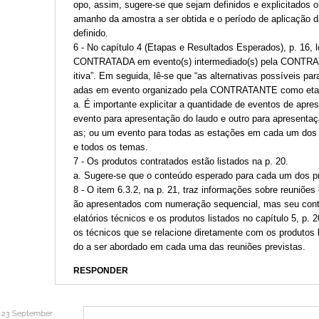
opo, assim, sugere-se que sejam definidos e explicitados o 
amanho da amostra a ser obtida e o período de aplicação da
definido.
6 - No capítulo 4 (Etapas e Resultados Esperados), p. 16, lê
CONTRATADA em evento(s) intermediado(s) pela CONTRATA
itiva”. Em seguida, lê-se que “as alternativas possíveis p
adas em evento organizado pela CONTRATANTE como etapa i
a. É importante explicitar a quantidade de eventos de apr
evento para apresentação do laudo e outro para apresentaç
as; ou um evento para todas as estações em cada um dos 
e todos os temas.
7 - Os produtos contratados estão listados na p. 20.
a. Sugere-se que o conteúdo esperado para cada um dos pr
8 - O item 6.3.2, na p. 21, traz informações sobre reuniões 
ão apresentados com numeração sequencial, mas seu conteú
elatórios técnicos e os produtos listados no capítulo 5, p.
os técnicos que se relacione diretamente com os produtos 
do a ser abordado em cada uma das reuniões previstas.
RESPONDER
23 September