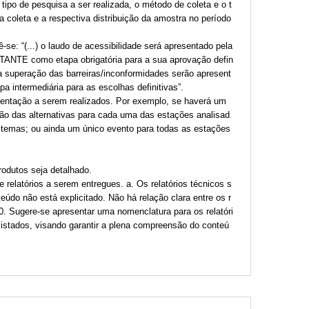
tipo de pesquisa a ser realizada, o método de coleta e o t
 coleta e a respectiva distribuição da amostra no período
-se: “(...) o laudo de acessibilidade será apresentado pela
NTE como etapa obrigatória para a sua aprovação defin
ara superação das barreiras/inconformidades serão apresent
ntermediária para as escolhas definitivas”.
esentação a serem realizados. Por exemplo, se haverá um
ão das alternativas para cada uma das estações analisad
temas; ou ainda um único evento para todas as estações
odutos seja detalhado.
e relatórios a serem entregues. a. Os relatórios técnicos s
do não está explicitado. Não há relação clara entre os r
 20. Sugere-se apresentar uma nomenclatura para os relatóri
listados, visando garantir a plena compreensão do conteú