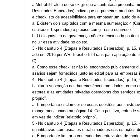
a MetroBH, além de se exigir que a contratada proponha me
Resultados Esperados) indica que os primeiros produtos d
e checklists de acessibilidade para embasar um laudo de a
a. Existem dois capítulos com a mesma numeração: 4 (Cont
esultados Esperados) é preciso corrigir esse equívoco.
b. O diagnóstico de governança não é mencionado no item 1.
ncluir essa atividade no objeto.
3 - No capítulo 4 (Etapas e Resultados Esperados), p. 15, s
ado em 2016 por WRI Brasil e BHTrans para apuração do í
C).
a. Como esse checklist não foi encontrado publicamente di
ssários sejam fornecidos junto ao edital para as empresas 
4 - No capítulo 4 (Etapas e Resultados Esperados), p. 15, 
ficultar a superação das barreiras/inconformidades, como 
estores e as entidades privadas operadoras dos serviços e
próprio”.
a. É importante esclarecer se essas questões administrati
rnança mencionado na página 14. Caso positivo, entende-se
em vez de indicar “relatório próprio”.
5 - No capítulo 4 (Etapas e Resultados Esperados), p. 15, l
quantitativas com usuários e trabalhadores das estações de
a. É importante limitar o conteúdo das entrevistas de mod