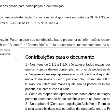
ações gerais para participação e contribuição:
umentos objeto desta Consulta estão disponíveis no portal da BHTRANS, e
entes à CONSULTA PÚBLICA Nº 001/2024.
ação: Para registrar sua contribuição basta preencher as informações reque
rir em "Assunto" e "Comentário" o título e o conteúdo, respectivamente, da s
ust 2024
rmanente
Contribuições para o documento
1 - Nos itens de 1.1.1 a 1.1.5, são apresentados mapas c
que os projetos devem contemplar as rotas de pedestres do
a. Sugere-se que seja apresentado o polígono de diagnóstic
ência do diagnóstico, como, por exemplo, um raio de 300 m
b. Não ficou claro nos mapas quais são os pontos de inte
poderia esclarecer essa dúvida.
c. Como os mapas são apresentados como áreas de diagnóst
portante esclarecer se há coincidência entre as áreas de pr
2 - No capítulo 4 (Contexto, Legislação Aplicável e Premi
e pela acessibilidade nas estações de integração entre a P