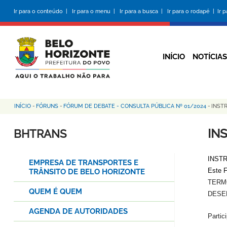
Pular
Ir para o conteúdo |
Ir para o menu |
Ir para a busca |
Ir para o rodapé |
Ir 
para
o
conteúdo
principal
INÍCIO
NOTÍCIAS
INÍCIO
-
FÓRUNS
-
FÓRUM DE DEBATE - CONSULTA PÚBLICA Nº 01/2024
-
INST
Trilha
de
IN
BHTRANS
navegação
INST
EMPRESA DE TRANSPORTES E
Este F
TRÂNSITO DE BELO HORIZONTE
TERM
QUEM É QUEM
DESE
AGENDA DE AUTORIDADES
Partic